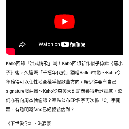
Kaho回歸「洪式情歌」喇！Kaho回想新作似乎係繼《窮小
子》後，久違嘅「千禧年代式」獨唱Balled情歌～Kaho今
年難得可以任性地全權掌握歌曲方向，唔少得要有自己
signature嘅曲風～Kaho從森美大哥訪問獲得新歌靈感，歌
詞亦有向周杰倫偷師？率先公布EP名字再次係「C」字開
頭，有聰明嘅fans已經輕鬆估到？
《下世愛你》 - 洪嘉豪