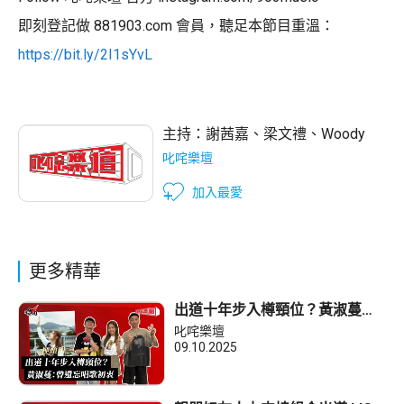
即刻登記做 881903.com 會員，聽足本節目重溫：
https://bit.ly/2I1sYvL
主持：
謝茜嘉
、
梁文禮
、
Woody
叱咤樂壇
加入最愛
更多精華
出道十年步入樽頸位？黃淑蔓：
曾遺忘唱歌初衷
叱咤樂壇
09.10.2025