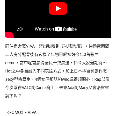
同住宿舍嘅VIVA一齊出動嚟到《叱咤樂壇》，仲透露兩間
二人房分配背後有玄機？年初已經揀好今年3首歌曲
demo，當中呢首贏得全員一致票選，仲令大家最期待～
Hot之中各自融入不同表達方式，加上日本排舞師創作嘅
sexy型格舞步，4個女仔都話夠wild玩得超開心！Rap部份
今次落在VALC同Carina身上，未來Ada同Macy又會唔會嘗
試下呢？
《FOMO》- VIVA