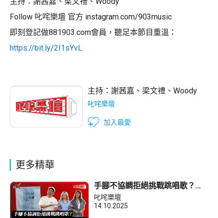
主持：謝茜嘉、梁文禮、Woody
Follow 叱咤樂壇 官方 instagram.com/903music
即刻登記做881903.com會員，聽足本節目重溫：
https://bit.ly/2I1sYvL
主持：
謝茜嘉
、
梁文禮
、
Woody
叱咤樂壇
加入最愛
更多精華
手腳不協調拒絕挑戰跳唱歌？
Nancy Kwai：畀人笑跳舞似「返
叱咤樂壇
工」！
14.10.2025