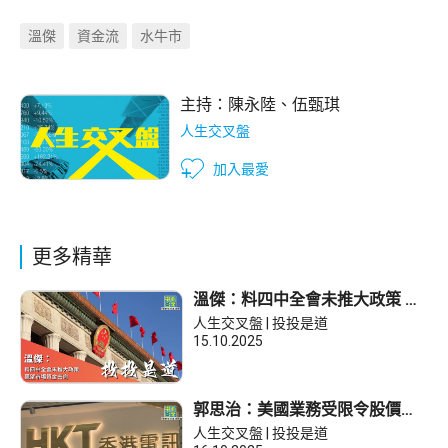
溫傑
資金流
水牛市
主持：
陳永陸
、
伍甄琪
人生交叉盤
加入最愛
更多精華
溫傑：料四中全會未推大政策 觀
望市場資金去向
人生交叉盤 | 投投是道
15.10.2025
郭思治：美國業務受限令股價反
覆 香港電訊(6823)仍可中線持有
人生交叉盤 | 投投是道