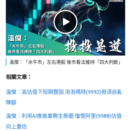
溫傑：「水牛市」左右港股 後市看法維持「四大判斷」
相關文章：
溫傑：高估值下短期整固 泡泡瑪特(9992)毋須自亂
陣腳
溫傑：利用AI推進業務生態圈 憧憬阿里(9988)估值
向上重估