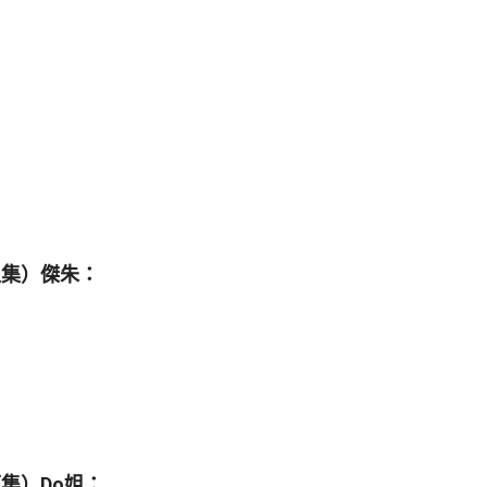
上集）傑朱：
集）Do姐：