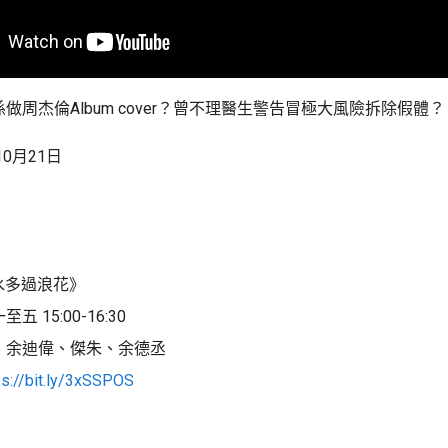
做周杰倫Album cover？曾不理醫生警告冒極大風險拆除假體？
10月21日
口水多過浪花》
 15:00-16:30
、余迪偉、傑朱、余德丞
ps://bit.ly/3xSSPOS