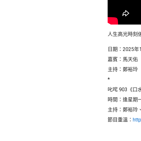
人生高光時刻係
日期：2025年
嘉賓：馬天佑
主持：鄭裕玲
*
叱咤 903《
時間：逢星期一至五
主持：鄭裕玲
節目重溫：
htt