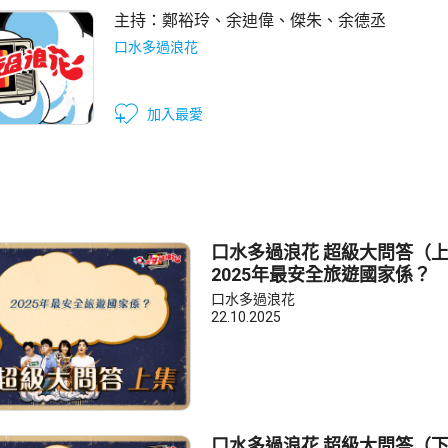
主持：
鄭裕玲
、
余迪偉
、
傑朱
、
余德丞
口水多過浪花
加入最愛
口水多過浪花 超級大問答（
2025年最安全旅遊國家係？
口水多過浪花
22.10.2025
口水多過浪花 超級大問答（下