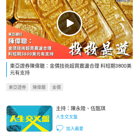
東亞證券陳偉聰：金價技術超買震盪合理 料短期3800美
元有支持
東亞證券
陳偉聰
金價
主持：
陳永陸
、
伍甄琪
人生交叉盤
加入最愛