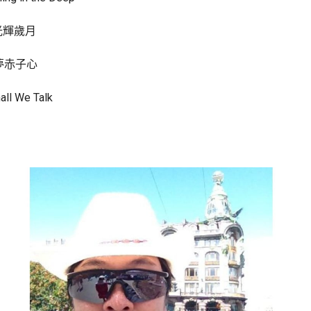
 光輝歲月
追夢赤子心
l We Talk