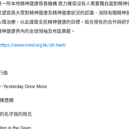
是一所本地精神健康慈善機構 致力確保沒有人需要獨自面對精神
希望提高大眾對精神健康及精神健康狀況的認識、消除有關精神
心理治療，以此達致全民精神健康的目標。結合現有的合作與研
精神健康界內的全球領袖及地區典範。
https://www.mind.org.hk/zh-hant/
行曲
— Yesterday Once More
 陳慧嫻
 你的名字我的姓氏
ing in the Deep