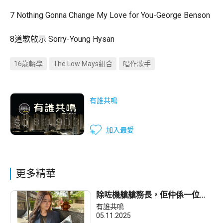
7 Nothing Gonna Change My Love for You-George Benson
8道歉啟示 Sorry-Young Hysan
16歲輟學
The Low Mays組合
唱作歌手
有誰共鳴
加入最愛
更多精華
除咗機艙艙務長，佢仲係一位本
地動保社企聯和貓墟創辦人，同
有誰共鳴
埋殯葬禮儀師。
05.11.2025