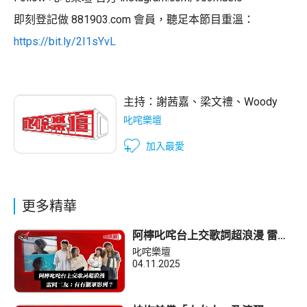
即刻登記做 881903.com 會員，聽足本節目重溫：
https://bit.ly/2I1sYvL
主持：
謝茜嘉
、
梁文禮
、
Woody
叱咤樂壇
加入最愛
更多精華
阿檸叱咤台上交歌詞超浪漫 雷同
二友：有冇觀眾影到？
叱咤樂壇
04.11.2025