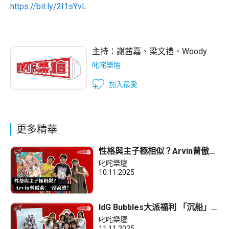
https://bit.ly/2I1sYvL
主持：
謝茜嘉
、
梁文禮
、
Woody
叱咤樂壇
加入最愛
更多精華
性格與主子極相似？Arvin曾傲
棐：一樣高竇！
叱咤樂壇
10.11.2025
IdG Bubbles大派福利 「沉船」
會擺咩表情？
叱咤樂壇
11.11.2025