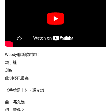
Woody聽新歌咁想：
親手造
甜度
此刻經已最高
《手繪黑卡》 - 馮允謙
曲：馮允謙
詞：黃偉文