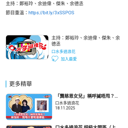
主持：鄭裕玲、余迪偉、傑朱、余德丞
節目重溫：
https://bit.ly/3xSSPOS
主持：
鄭裕玲
、
余迪偉
、
傑朱
、
余
德丞
口水多過浪花
加入最愛
更多精華
「龔慈恩女兒」稱呼摵唔甩？林
愷鈴：我唔介意呢個標籤～
口水多過浪花
18.11.2025
口水多過浪花 超級大問答（上