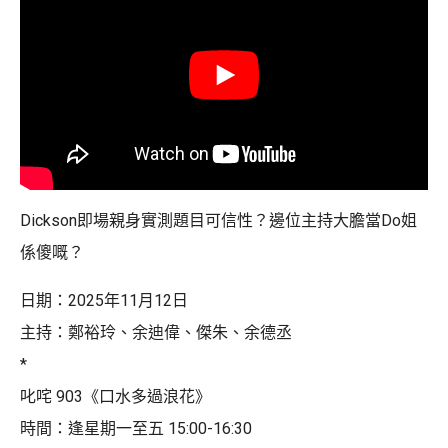
Dickson即場親身實測題目可信性？邊位主持大膽當Do姐
係傻嘅？
日期：2025年11月12日
主持：鄭裕玲、余迪偉、傑朱、余德丞
*
叱咤 903《口水多過浪花》
時間：逢星期一至五 15:00-16:30