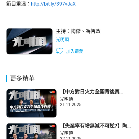
節目重溫：
http://bit.ly/397vJaX
主持：
陶傑
、
馮智政
光明頂
加入最愛
更多精華
【中方對日火力全開背後真
相？】夢翁揭秘最終目的只為
光明頂
「殺雞儆猴」？
21.11.2025
【失業率有增無減不可逆?】陶傑
四字預言香港經濟末路？
光明頂
22.11.2025