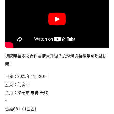
與陳曉華多次合作友情大升級？急澄清與蔣祖曼AI吻戲傳
聞？
日期：2025年11月20日
嘉賓：何廣沛
主持：梁泰來 朱菁 天欣
*
雷霆881《1圈圈》