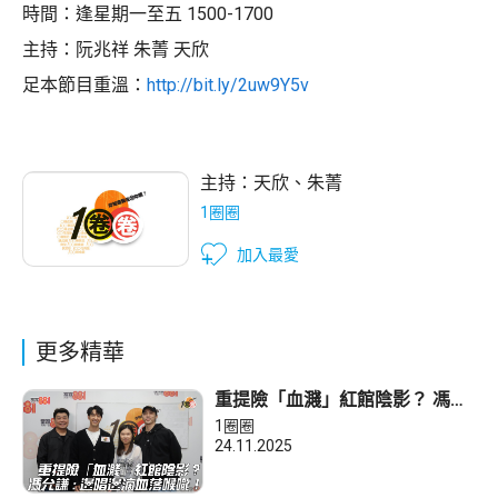
時間：逢星期一至五 1500-1700
主持：阮兆祥 朱菁 天欣
足本節目重溫：
http://bit.ly/2uw9Y5v
主持：
天欣
、
朱菁
1圈圈
加入最愛
更多精華
重提險「血濺」紅館陰影？ 馮允
謙 : 邊唱邊滴血落喉嚨！
1圈圈
24.11.2025