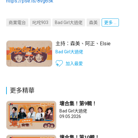
https://pse.is/8vg65k
商業電台
叱咤903
Bad Girl大過佬
森美
更多 ...
主持：
森美
、
阿正
、
Elsie
Bad Girl大過佬
加入最愛
更多精華
壞合集！第9輯！
Bad Girl大過佬
09.05.2026
壞合集！第10輯！