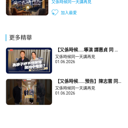
又係時候同一天講再見
加入最愛
更多精華
【又係時候.....導演 譚惠貞 同 陳
志雲☕慢慢傾】導演譚惠貞為廖
又係時候同一天講再見
子妤不惜煞停開拍中電影？
01.06.2026
【又係時候......預告】陳志雲 同
導演 梁栢堅 傾下偈～｜《又係時
又係時候同一天講再見
候同一天講再見》
01.06.2026