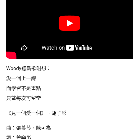
Woody聽新歌咁想：
愛一個上一課
而學習不是重點
只望每次可留堂
《見一個愛一個》 - 胡子彤
曲：張蔓莎、陳可為
詞：曾樂彤