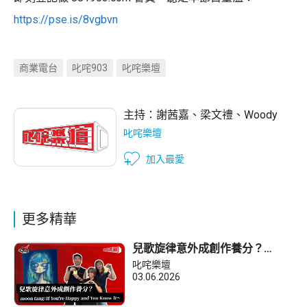
https://pse.is/8vgbvn
商業電台
叱咤903
叱咤樂壇
主持：
謝茜嘉
、
梁文禮
、
Woody
叱咤樂壇
加入最愛
更多精華
兒歌旋律意外成創作養分？
moon tang：If You're Happy
叱咤樂壇
and You Know It～
03.06.2026