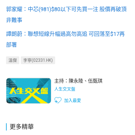
郭家耀：中芯(981)$80以下可先買一注 股價再破頂
非難事
譚朗蔚：聯想短線升幅過高勿高追 可回落至$17再
部署
溫傑
李寧(02331.HK)
主持：
陳永陸
、
伍甄琪
人生交叉盤
加入最愛
更多精華