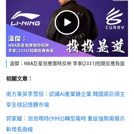
溫傑：NBA巨星效應需時反映 李寧(2331)短期反應負面
相關文章：
南方東英李雪恒：認識AI產業鏈企業 韓國兩巨頭主
宰全球記憶體市場
郭家耀：泡泡瑪特(9992)轉型需時 重返強勢需展示
新增長曲線