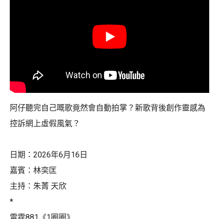
阿仔聽完自己嘅歌竟然會自動拍掌？新歌背後創作靈感為
控訴網上虛假風氣？
日期：2026年6月16日
嘉賓：林奕匡
主持：朱菁 天欣
*
雷霆881《1圈圈》