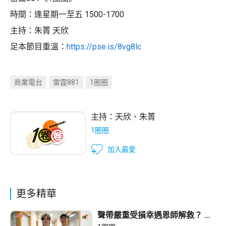
時間：逢星期一至五 1500-1700
主持：朱菁 天欣
足本節目重溫：
https://pse.is/8vg8lc
商業電台
雷霆881
1圈圈
主持：
天欣
、
朱菁
1圈圈
加入最愛
更多精華
聲帶嚴重受損幸遇恩師解救？ 洪
卓立 : 開頭仲以為畀人呃！