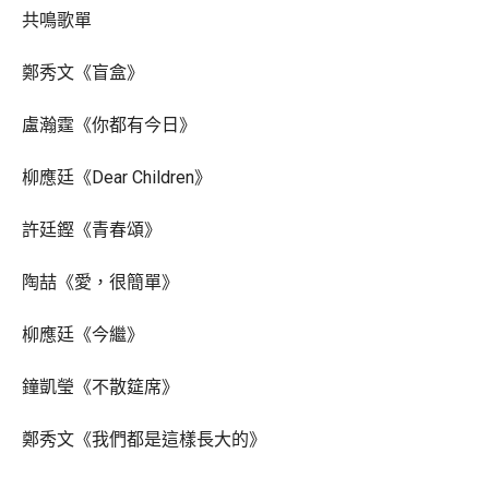
共鳴歌單
鄭秀文《盲盒》
盧瀚霆《你都有今日》
柳應廷《Dear Children》
許廷鏗《青春頌》
陶喆《愛，很簡單》
柳應廷《今繼》
鐘凱瑩《不散筵席》
鄭秀文《我們都是這樣長大的》