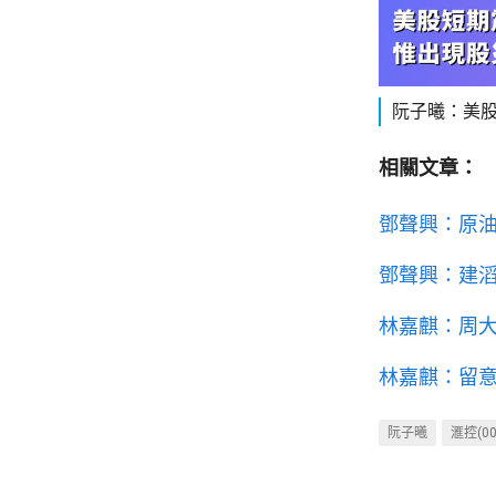
阮子曦：美股
相關文章：
鄧聲興：原油
鄧聲興：建滔
林嘉麒：周大
林嘉麒：留意
阮子曦
滙控(00