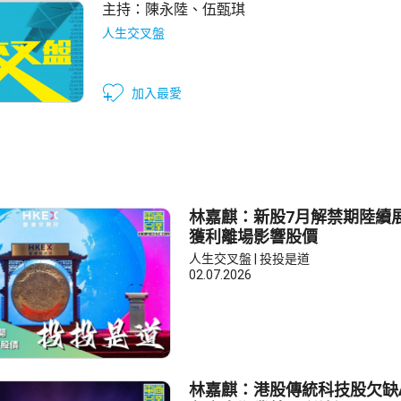
主持：
陳永陸
、
伍甄琪
人生交叉盤
加入最愛
林嘉麒：新股7月解禁期陸續展
獲利離場影響股價
人生交叉盤 | 投投是道
02.07.2026
林嘉麒：港股傳統科技股欠缺A