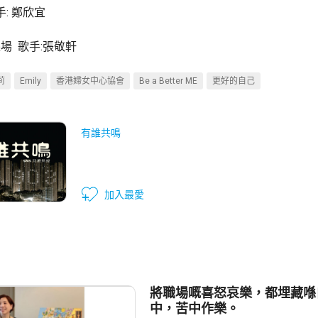
手: 鄭欣宜
樂場 歌手:張敬軒
莉
Emily
香港婦女中心協會
Be a Better ME
更好的自己
有誰共鳴
加入最愛
將職場嘅喜怒哀樂，都埋藏喺
中，苦中作樂。