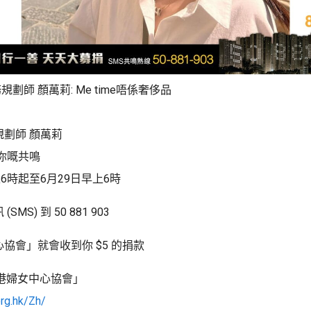
劃師 顏萬莉: Me time唔係奢侈品
劃師 顏萬莉
你嘅共鳴
上6時起至6月29日早上6時
MS) 到 50 881 903
協會」就會收到你 $5 的捐款
香港婦女中心協會」
rg.hk/Zh/