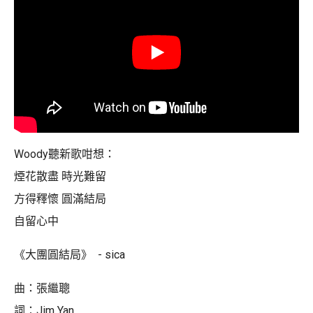
Woody聽新歌咁想：
煙花散盡 時光難留
方得釋懷 圓滿結局
自留心中
《大團圓結局》 - sica
曲：張繼聰
詞：Jim Yan