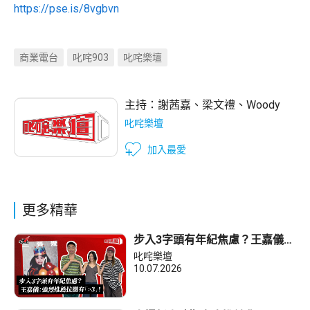
https://pse.is/8vgbvn
商業電台
叱咤903
叱咤樂壇
主持：
謝茜嘉
、
梁文禮
、
Woody
叱咤樂壇
加入最愛
更多精華
步入3字頭有年紀焦慮？王嘉儀：
強烈推薦拉闊有「>3」！
叱咤樂壇
10.07.2026