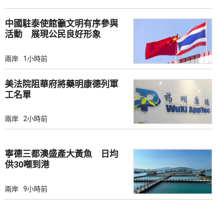
中國駐泰使館籲文明有序參與
活動 展現公民良好形象
兩岸
1小時前
美法院阻華府將藥明康德列軍
工名單
兩岸
2小時前
寧德三都澳盛產大黃魚 日均
供30噸到港
兩岸
9小時前