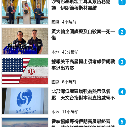
沙特巴基斯坦土耳其簽防務協
1
議 伊朗籲穆斯林團結
國際
4小時前
黃大仙企圖謀殺及自殺案一死一
2
傷
本地
43分鐘前
據報美軍高層提出須考慮伊朗戰
3
事退出方案
國際
8小時前
北部灣低壓區增強為熱帶低氣
4
壓 天文台指對本港直接威脅不
大
本地
11小時前
霍峽協議等待伊朗高層最終審
5