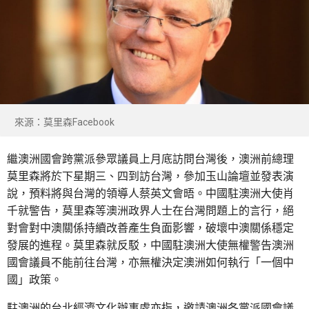
來源：莫里森Facebook
繼澳洲國會跨黨派參眾議員上月底訪問台灣後，澳洲前總理
莫里森將於下星期三、四到訪台灣，參加玉山論壇並發表演
說，預料將與台灣的領導人蔡英文會晤。中國駐澳洲大使肖
千就警告，莫里森等澳洲政界人士在台灣問題上的言行，絕
對會對中澳關係持續改善產生負面影響，破壞中澳關係穩定
發展的進程。莫里森就反駁，中國駐澳洲大使無權警告澳洲
國會議員不能前往台灣，亦無權決定澳洲如何執行「一個中
國」政策。
駐澳洲的台北經濟文化辦事處亦指，邀請澳洲各黨派國會議