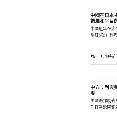
依據《國家安
拓產品實施網絡安全審
中國在日本
美國採取5項
調屬和平目
兩用物項對出口管
中國近年在太
陽紅6號」科
的專屬經濟區
海底開採潛在
林劍回應說，
兩岸
15小時前
和平目的，嚴
人類對海洋的
益。 至於中國航母「遼寧艦」去年6月進入太
平洋區域，林
中方：對與
防政策，中國軍
度
美國聯邦調查
作打擊跨國犯
調，中方對與