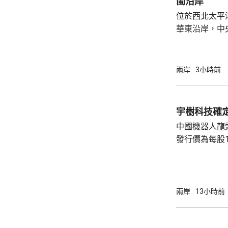
閩沿岸
個在內地，另
位於西北太平
至去年11月，有.
華東沿岸，中
「白海豚」將
西方向移動，
日間穿過琉球
兩岸
3小時前
逐漸向華東沿
早上在浙江到
度為颱風或強
宇樹科技確定
動，強度逐漸
中國機器人龍
續帶來的降雨較
發行價為每股1
元。網上及網
為下周三。 宇樹科技今次IPO採用戰略配售、
網下發行與網
開發行新股4
兩岸
13小時前
總股本比例為1
萬股，網下初