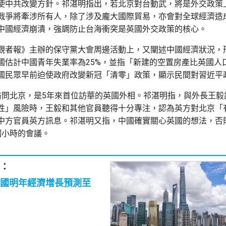
使中共改變方針。祁湛明指出，若北京對台動武，將是外交政策
戰爭將牽涉所有人，除了涉及龐大國際貿易，亦會對全球經濟造
中國經濟崩潰，強調防止台海衝突是英國外交政策的核心。
觀者報》主辦的保守黨大會周邊活動上，又闡述中國經濟狀況，
國估計中國青年失業率為25%，並指「新建的空置房產比英國人
國民眾早前迫使政府改變新冠「清零」政策，顯示民間對習近平
訪問北京，是5年來首位訪華的英國外相。祁湛明指，與外長王毅
性」風險時，王毅和其他官員聽得十分專注，認為英方對北京「
中方官員英方訊息。祁湛明又指，中國確實關心英國的想法，否
個小時的會議。
：
國明年經濟增長預測至