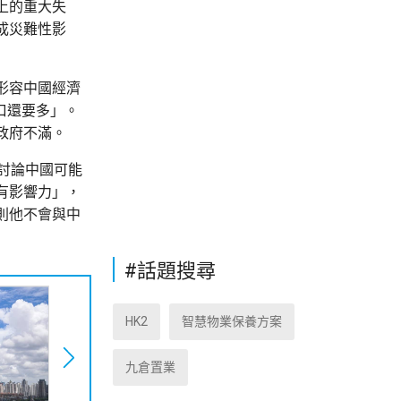
上的重大失
成災難性影
形容中國經濟
口還要多」。
政府不滿。
討論中國可能
有影響力」，
則他不會與中
#話題搜尋
HK2
智慧物業保養方案
九倉置業