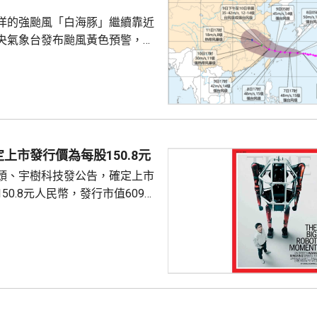
外兩個分別在德國和匈牙利。截
洋的強颱風「白海豚」繼續靠近
..
央氣象台發布颱風黃色預警，指
以每小時15至20公里的速度向偏
強度變化不大或略有增強，今日
群島後移入東海，其後移速減慢
海靠近，可能後日下午至下周一
福建北部沿海地區登陸，登陸強
颱風級，登陸後向西偏北方向移
上市發行價為每股150.8元
減弱。專家表示，「白海豚」後
頭、宇樹科技發公告，確定上市
強，風雨影響範圍較大，...
50.8元人民幣，發行市值609億
下申購日為下周一，繳款截止日
上發行相結合的方式進行，擬公
040多萬股，擬發行數量佔發行後
0%。網上初始發行數量為647
始發行數量為2580多萬股，初始