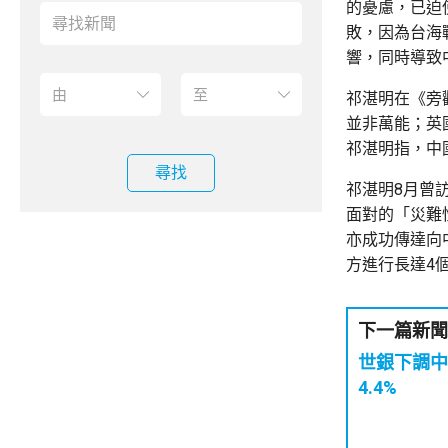
的憂慮，已迫
敗，因為台海
響，同時導致
祁湛明在《旁
並非萬能；英
祁湛明指，中
尋找
祁湛明8月曾
面對的「災難
亦成功傳達向
方進行長達4
下一篇新聞
世銀下調中
4.4%