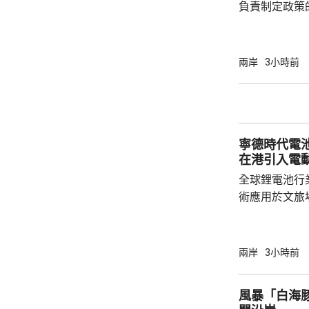
負責制定政策
國的計劃受阻
是不滿華府去年
售案。 報道指，科爾比認為美中關係過去一年
兩岸
3小時前
因為關稅、出
在南海的軍事
訪問中國有助
爭取中方的訪
寧德時代電
演講，要求國防
在港引入電
全球鋰電池行
術應用於文旅
寧德，研製電動觀光
旅集團指，電
貴，但預料3
兩岸
3小時前
動船引入香港。 電動船充滿電可續航最
時 去年5月於港交所掛牌上市的寧德時代，目
風暴「白海
前在全球設有