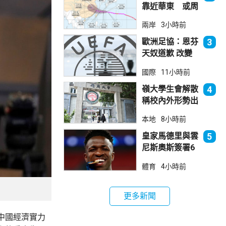
靠近華東 或周
日登陸浙閩沿岸
兩岸
3小時前
歐洲足協：恩芬
3
天奴道歉 改變
不了抵制世界盃
國際
11小時前
立場
嶺大學生會解散
4
稱校內外形勢出
現變化
本地
8小時前
皇家馬德里與雲
5
尼斯奧斯簽署6
年新約
體育
4小時前
更多新聞
中國經濟實力