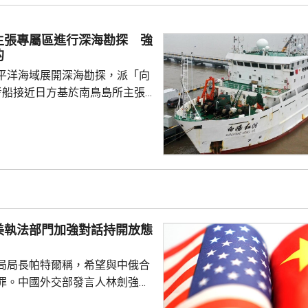
全法》及《網絡安全法》，對派
查。 商務部昨日宣布對
主張專屬區進行深海勘探 強
反制措施，包括加強無人機相關
的
...
平洋海域展開深海勘探，派「向
考船接近日方基於南鳥島所主張
。被問到中方是否計劃在太平洋
的稀土資源，中國外交部發言人
中方開展的海洋科研活動服務是
格遵守國際法規定，旨在提升全
科學認知、促進國際社會整體利
劍強調，中國一貫奉行防禦性國
美執法部門加強對話持開放態
艦在有關海域活動完全符...
局局長帕特爾稱，希望與中俄合
罪。中國外交部發言人林劍強
美國執法部門加強對話溝通持開