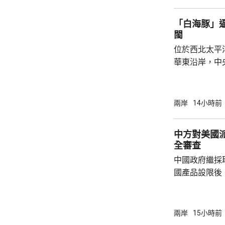
戰略配售數量
樹科技總股本..
「白海豚」
閩
位於西北太平
華東沿岸，中
計「白海豚」
海，之後移動
一早上在浙江
兩岸
14小時前
12至14級。 中央氣象台研判，「白海豚」登
陸後繼續向西
中方對美國
西行，在南方
全審查
統結合，可能
中國政府繼採
雨影響。國家海
國產品設限後
告，對美國網絡安
Network
公告指，為保
兩岸
15小時前
行，防範網絡