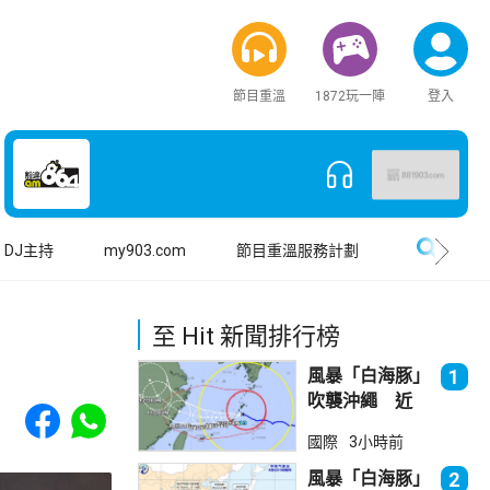
節目重溫
1872玩一陣
登入
搜尋
DJ主持
my903.com
節目重溫服務計劃
至 Hit 新聞排行榜
風暴「白海豚」
1
吹襲沖繩 近
Share to Facebook
Share to WhatsApp
500航班取消
國際
3小時前
風暴「白海豚」
2