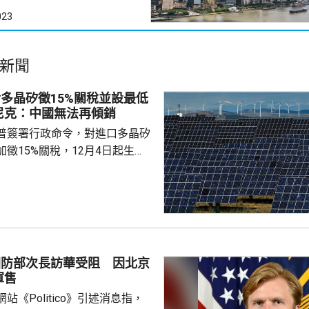
023
新聞
多晶矽徵15%關稅並設最低
尼克：中國無法再傾銷
普簽署行政命令，對進口多晶矽
徵15%關稅，12月4日起生
業在美國設廠，制衡中國的晶片
。特朗普又對進口多晶矽和相關
價格，其中多晶矽每公斤21美
100美元；太陽能電池每瓦22
瓦38美仙。 公告又授權
劃，若企業承諾在美國建設、翻
國防部次長訪華受阻 因北京
矽、晶圓或太陽能電池等生產設
軍售
1月20日前...
站《Politico》引述消息指，