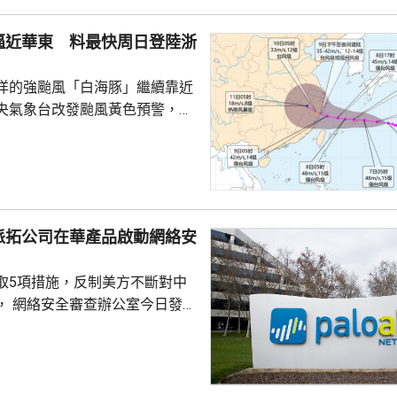
約為809萬股。發行完成後，宇
.
逼近華東 料最快周日登陸浙
洋的強颱風「白海豚」繼續靠近
央氣象台改發颱風黃色預警，預
明日日間穿過琉球群島後移入東
速度減慢，可能周日下午至下周
到福建北部沿岸地區登陸，風力
北移動，並逐漸減弱；亦有可能
派拓公司在華產品啟動網絡安
迴旋2至3日；或北上與西風帶系
為北方帶來時間長、範圍大的風
取5項措施，反制美方不斷對中
洋預報台發布海浪橙...
， 網絡安全審查辦公室今日發公
全公司、派拓（Palo Alto
s）在華銷售產品啟動網絡安全審查。
障關鍵信息基礎設施安全穩定運
安全風險隱患，維護國家安全，