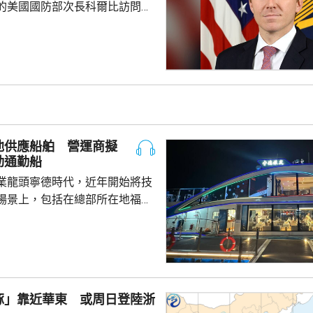
的美國國防部次長科爾比訪問中
，形容北京對此態度冷淡，原因
12月批准110億美元的對台軍
口限制、台海局勢，以至解放軍
活動而動盪不安，五角大樓官員
穩定兩國關係，他最近數月一直
問邀請，並在中國國防大學發表
池供應船舶 營運商擬
部官員與北...
動通勤船
業龍頭寧德時代，近年開始將技
場景上，包括在總部所在地福建
船用電池。 負責營運的文
動船初期投入的成本比燃油船
至5年後將會回本，希望未來將電
多6小
豚」靠近華東 或周日登陸浙
13個電池生產製造基地，其中11