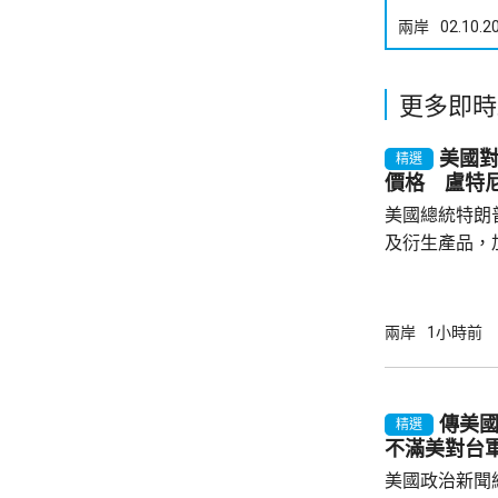
兩岸
02.10.2
更多即時
美國對
精選
價格 盧特
美國總統特朗
及衍生產品，加
效，以鼓勵企
和太陽能發展
產品設定最低
兩岸
1小時前
元；晶圓每公斤
美仙；太陽能組件每
商務部制定計
傳美
精選
新或擴建多晶
不滿美對台
施，並在2029年
美國政治新聞網