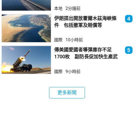
本地
2分鐘前
伊朗提出開放霍爾木茲海峽條
4
件 包括撤軍及賠償等
國際
10小時前
傳美國愛國者導彈庫存不足
5
1700枚 副防長促加快生產武
器
國際
9小時前
更多新聞