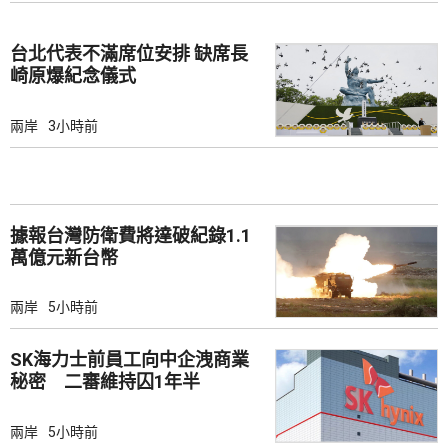
台北代表不滿席位安排 缺席長
崎原爆紀念儀式
兩岸
3小時前
據報台灣防衛費將達破紀錄1.1
萬億元新台幣
兩岸
5小時前
SK海力士前員工向中企洩商業
秘密 二審維持囚1年半
兩岸
5小時前