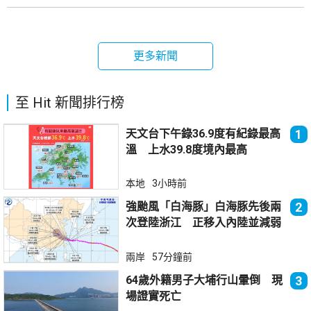
更多新聞
至 Hit 新聞排行榜
天文台下午錄36.9度有紀錄最高
1
溫 上水39.8度境內最高
本地
3小時前
強颱風「白海豚」白海豚先後兩
2
次登陸浙江 正移入內陸並減弱
兩岸
57分鐘前
64歲外籍男子大埔行山暈倒 現
3
場證實死亡