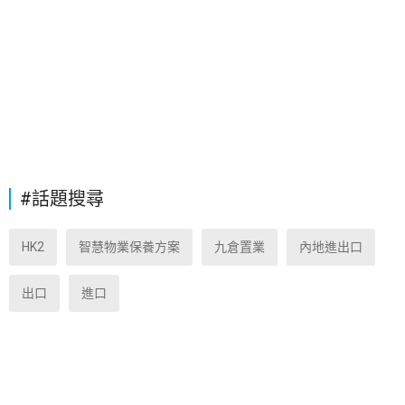
#話題搜尋
HK2
智慧物業保養方案
九倉置業
內地進出口
出口
進口