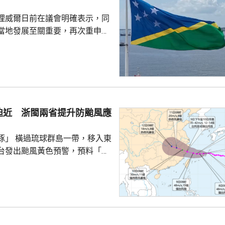
治、軍事野心，是拿一億多日本
理威爾日前在議會明確表示，同
人民的未來豪賭。 林劍指出，民心不...
當地發展至關重要，再次重申所
府將恪守一個中國原則。在北
言人林劍回應指，世界上只有一
是中國領土不可分割的一部分，
門群島新政府重申堅定恪守一個
有力維護雙邊關係政治基礎，亦
供了必要條件。 林劍表示，
迫近 浙閩兩省提升防颱風應
門群島持續深化新時代相互尊
的全面戰略夥伴關係，推動兩
豚」 橫過琉球群島一帶，移入東
台發出颱風黃色預警，預料「白
日下午至下周一早上在浙江到福
區登陸。浙江同福建兩省先後中
，提升防颱風應急響應至三級。
預計，白海豚將在浙江寧波至福
海登陸。沿海115個水上工程項