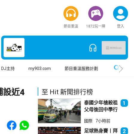
節目重溫
1872玩一陣
登入
搜尋
DJ主持
my903.com
節目重溫服務計劃
設近4
至 Hit 新聞排行榜
泰國少年槍殺祖
1
父母後回中學行
兇 累計最少8
Share to Facebook
Share to WhatsApp
國際
7小時前
死23傷
足球熱身賽丨拜
2