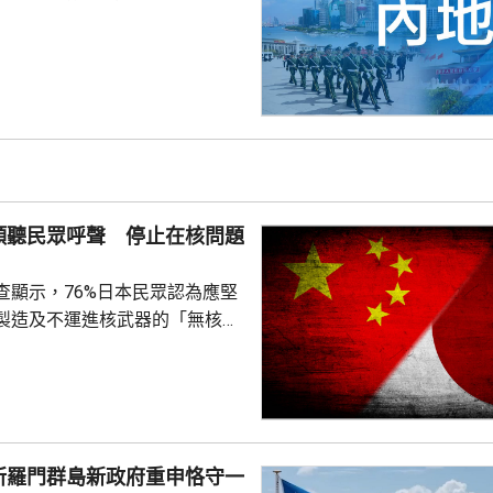
次3級地震，1人被倒塌的牆壓
輕傷。當局排查顯示，無主體房
100間屋受損。市抗震救災指揮
支救援力量合共180多人救災。
信、燃氣、水利和居民供水設施
當地社會秩序穩定。
傾聽民眾呼聲 停止在核問題
查顯示，76%日本民眾認為應堅
製造及不運進核武器的「無核三
77%民眾反對美國將核武器部署
共享」構想。在北京，外交部發
指，民調結果充分反映日本主流
核立場，對來之不易的和平與繁
本官員公然炒作「核選項」、試
所羅門群島新政府重申恪守一
三原則」，暴露出日本右翼勢力