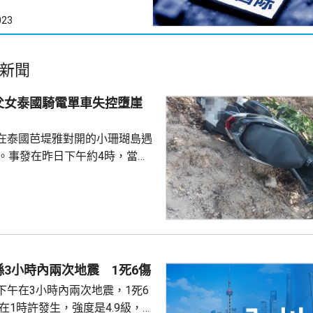
023
新聞
父女泰國騎電單車失控墮崖
在泰國芭堤雅對開的小珊瑚島遇
傷。事發在昨日下午約4時，當地
者是一對父女，當時騎租用的電
彎位落斜時，失控跌落懸崖，51
亡，年約30歲的女兒受傷送院救
安放在醫院，等待家屬認領。 中
館表示，收到中國公民傷亡信息
案警局及醫院，要求積極救治傷
3小時內兩次地震 1死6傷
死者遺體。使館已聯繫死者在國
下午在3小時內兩次地震，1死6
家屬在泰國善後提...