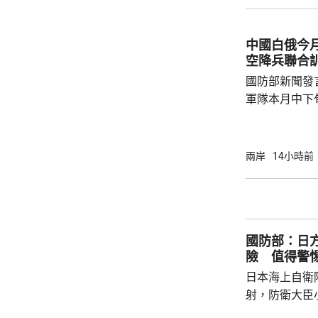
曦強調，黃岩
和平、有效行
據國際法宣布
中國白俄今月
方行徑嚴重侵
空降兵聯合
國際關係基本準
國防部新聞發
軍隊本月中下旬
空降兵聯合訓
題，主要開展
剿與固守等演
兩岸
14小時前
聯訓，有助進
強兩軍務實合作。 兩國對上一次軍
7月，當時在
恐行動為背景的
國防部：日
訓練。至於「神
險 值得警
日本海上自衛
射，防衛大臣
峻、最複雜的