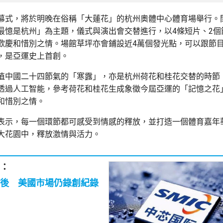
幕式，將於明晚在俗稱「大蓮花」的杭州奧體中心體育場舉行。閉
最憶是杭州」為主題，儀式與演出會交替進行，以4條短片、2個
歡慶和惜別之情。場館草坪亦會鋪設近4萬個發光點，可以跟節
，是亞運史上首創。
值中國二十四節氣的「寒露」，亦是杭州荷花和桂花交替的時節
透過人工智能，參考荷花和桂花生成象徵今屆亞運的「記憶之花
和惜別之情。
表示，每一個環節都可感受到情感的釋放，並打造一個體育嘉年
大花園中，釋放激情與活力。
：
後 美國市場仍錄創紀錄