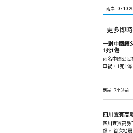
兩岸
07.10.2
更多即時
一對中國籍
1死1傷
兩名中國公民
車禍，1死1
傳媒報道，死
單車去到一處
歲父親當場死
兩岸
7小時前
治。死者遺體
國駐泰國大使
後，已聯繫辦
四川宜賓高縣
者，妥善保存
四川宜賓高縣
內的親屬，將為
傷。 首次地震在1時許發生，強度是4.9級，4