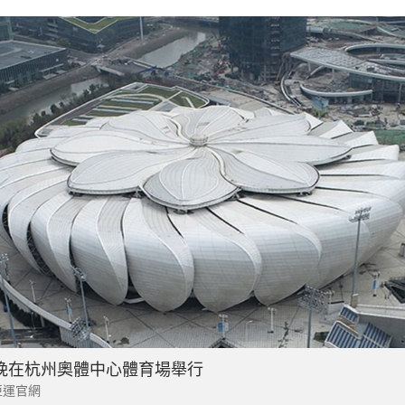
晚在杭州奧體中心體育場舉行
亞運官網