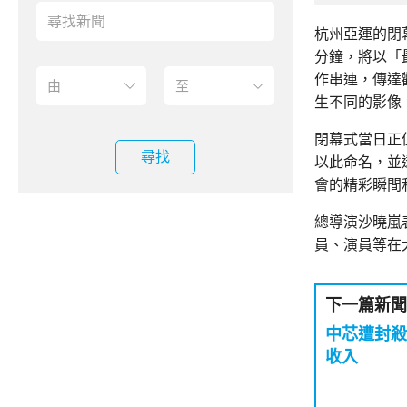
杭州亞運的閉
分鐘，將以「
作串連，傳達
生不同的影像
閉幕式當日正
尋找
以此命名，並
會的精彩瞬間
總導演沙曉嵐
員、演員等在
下一篇新聞
中芯遭封殺
收入