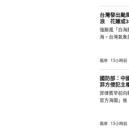
目已全部停工
域避風，泉州
台灣發出颱
浙江省氣象台預
浪 花蓮或3
強颱風「白海
海。台灣氣象
海豚」過去3
部海面將構成
岸、蘭嶼、綠
兩岸
13小時前
北部海面及台
上，其中北部沿
國防部：中
門又指，受颱
菲方侵犯主
天氣高溫炎熱
菲律賓早前向
現象，花蓮縣
官方海圖」後
市...
海、領空和周
國海警亦在附
被菲方批評是非法行為。
兩岸
13小時前