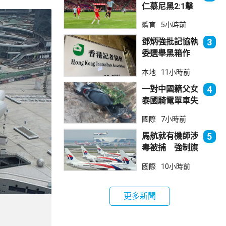
仁慕尼黑2:1擊
敗阿士東維拉
體育
5小時前
鄧炳強批記協執
3
委選舉黑箱作
業 警告如危害
本地
11小時前
國安一定「釘死
你」
一對中國籍父女
4
泰國騎電單車失
控墮崖 1死1
國際
7小時前
傷
馬航就有機師涉
5
毒被捕 強制旗
下所有機師接受
國際
10小時前
毒品檢測
更多新聞