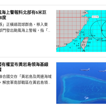
，290艘施工船全部進入安全水
以北19條客渡運航線已停航。
風海上警報料北部有6米巨
料「白海豚」有較...
8度
豚」正橫過琉球群島，移入東
部門發出颱風海上警報，指「白
小時的強度略為增強，對台灣北
威脅，預料今日兩日基隆北海
島、恆春半島及馬祖易有湧浪，
灣東半部海面浪高可達3米以
海或有6米以上巨浪。 氣象部
國有權宣布黃岩島領海基線
風外圍環流沉降影響，台灣多地
權
，宜蘭縣及花蓮縣可能出現焚風
聯合國交存「黃岩島及周邊海域
可能出現攝氏38度高溫，台北
，解放軍南部戰區在黃岩島領
邊海空域組織海空聯合演訓，中
近海域組織維權執法管控演練，
 國防部新聞發言人陳