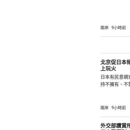
時後再錄得一
死，另有6人
屋倒塌，有約
部緊急調集17
兩岸
9小時前
震區電力、通
運行正常。 當局指，抗震救災各項工作正在緊
張有序進行，
北京促日本
上玩火
日本有民意調
持不擁有、不
原則」；另有
至日本的「核
言人林劍回應
兩岸
9小時前
民意的鮮明反
榮的珍惜。日
外交部讚賞
圖突破「無核