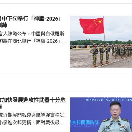
島是中國固有領土，中方持續、
使主權和管轄權，是唯一有權依
黃岩島領海基線的國家，譴責菲
中下旬舉行「神鷹-2026」
犯中國領土主權，違反國際法與
訓練
則，非法無效，而中方組織...
言人陳曦公布，中國與白俄羅斯
將在湖北舉行「神鷹-2026」
練，以聯合城鎮反恐行動為課
偵察與反偵察、奪控與防衛、清
練，是雙方第4次舉行有關系列
一步提升參訓部隊實戰能力，加
演是在前年
白俄羅斯布列斯特附近舉行以反
「雄鷹突擊-2024」陸軍聯合
方加快發展進攻性武器十分危
鷹」系列對上一次...
惕
隊近期展開戰斧巡航導彈實彈試
小泉進次郎更稱，面對戰後最嚴
安全環境，遠程導彈將成為日本