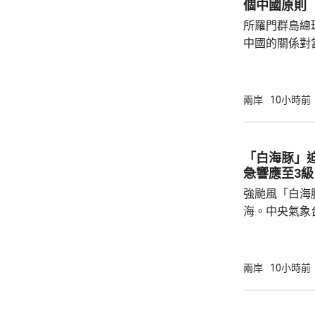
個中國原則
日益膨脹的政
所羅門群島總
中國的關係對
羅門群島新政
京，外交部發
個中國，台灣
兩岸
10小時前
中方讚賞所羅
中國原則，將
為深化彼此合作提
「白海豚」
中方願同所羅
急響應至3級
重、共同發展
強颱風「白海
國...
海。中央氣象
海豚」可能後
建北部沿海地
午及下午4時
兩岸
10小時前
福建省氣象台
建寧德一帶沿