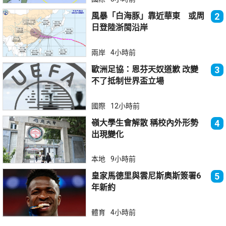
風暴「白海豚」靠近華東 或周
2
日登陸浙閩沿岸
兩岸
4小時前
歐洲足協：恩芬天奴道歉 改變
3
不了抵制世界盃立場
國際
12小時前
嶺大學生會解散 稱校內外形勢
4
出現變化
本地
9小時前
皇家馬德里與雲尼斯奧斯簽署6
5
年新約
體育
4小時前