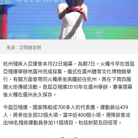
來源：亞殘運官網
杭州殘疾人亞運會本月22日揭幕，為期7日。火種今早在首屆
亞殘運舉辦地廣州完成採集，儀式在廣州體育文化博物館舉
行，有關方面會帶同火種乘坐高鐵前往杭州，再在下周四展
開火炬傳遞活動。首屆亞殘運2010年在廣州舉辦，賽事閉幕
後火種在廣州永久保存。
今屆亞殘運，國家隊組成700多人的代表團，運動員佔439
人，將參加全部22個大項，當中近400個小項。港隊就會派
出98名殘疾運動員參加11個項目，包括射箭及田徑等。
Share to Facebook
Share to WhatsApp