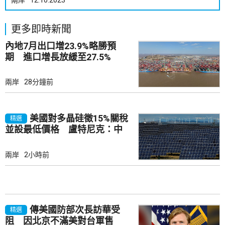
兩岸
12.10.2023
更多即時新聞
內地7月出口增23.9%略勝預
期 進口增長放緩至27.5%
兩岸
28分鐘前
美國對多晶硅徵15%關稅
精選
並設最低價格 盧特尼克：中
國無法再傾銷
兩岸
2小時前
傳美國防部次長訪華受
精選
阻 因北京不滿美對台軍售