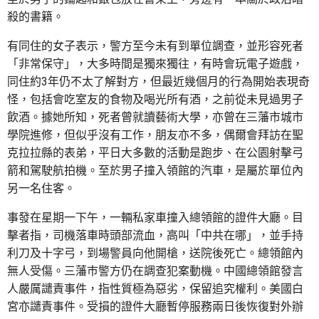
殺的書籍。
有同住的女子表示，警方至今未有到單位調查，並形容死者
「非常保守」，大多時間是獨來獨往，有時會玩電子遊戲，
同住約3年仍不太了解對方，但最近幾個月的行為開始表現奇
怪，包括會吃室友的食物及喝光所有酒，之前從未見過男子
飲酒。據她所知，死者曾就讀藝術大學，亦曾在三藩市城市
學院進修，但似乎沒有工作，朋友亦不多，偶爾會拜訪在聖
克拉拉縣的表弟，平日大多數的活動是跑步、在公園射擊弓
箭和駕駛航拍機。至於男子撞入領館的汽車，是屬於單位內
另一名住客。
事發在星期一下午，一輛私家車撞入總領館的證件大廳。目
擊者指，司機落車時頭部流血，高叫「中共在哪」，並手持
利刀及十字弓，到場警員向他開槍，送院後死亡。總領館內
無人受傷。三藩巿警方仍在調查犯案動機。中國總領館發言
人嚴厲譴責事件，指性質極為惡劣，保留追究權利。美國白
宮亦譴責事件。受損的證件大廳暫停服務兩日後恢復對外辦