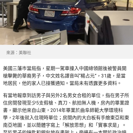
來源：美聯社
美國三藩巿當局指，星期一駕車撞入中國總領館後被警員開
槍擊斃的華裔男子，中文姓名譯音叫“楊占元”，31歲，是當
地居民，他的家人已接獲通知。當局未有透露更多資料。
有當地報章到訪男子與另外2名男女合租的單位，指在男子所
住房間發現至少5支假槍、真刀、航拍無人機，房內的畢業證
書，顯示他來自山東，2014年畢業於曲阜師範大學環境科
學，2年後就入住現時單位；房間內的大白板有手繪東亞和東
南亞地圖，並以簡體字寫上「解放思想」和「實事求是」。
至於男子的鑰匙和銀包放在書架上，旁邊有一本關於政治暗