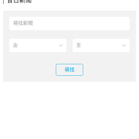
昔日新聞
尋找