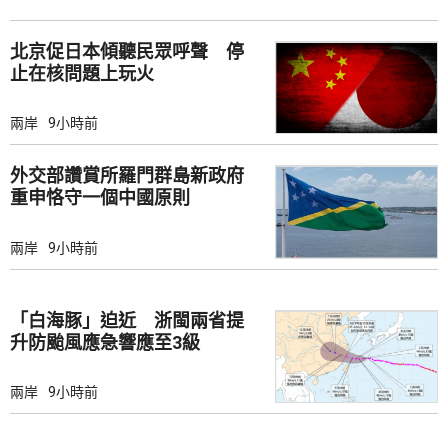
北京促日本傾聽民眾呼聲 停
止在核問題上玩火
兩岸
9小時前
外交部讚賞所羅門群島新政府
重申恪守一個中國原則
兩岸
9小時前
「白海豚」迫近 浙閩兩省提
升防颱風應急響應至3級
兩岸
9小時前