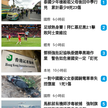
泰國少年槍殺祖父母後回中學行
1
兇 累計最少8死23傷
國際
6小時前
足球熱身賽丨拜仁慕尼黑2:1擊
2
敗阿士東維拉
體育
5小時前
鄧炳強批記協執委選舉黑箱作
3
業 警告如危害國安一定「釘死
你」
本地
10小時前
一對中國籍父女泰國騎電單車失
4
控墮崖 1死1傷
國際
6小時前
馬航就有機師涉毒被捕 強制旗
5