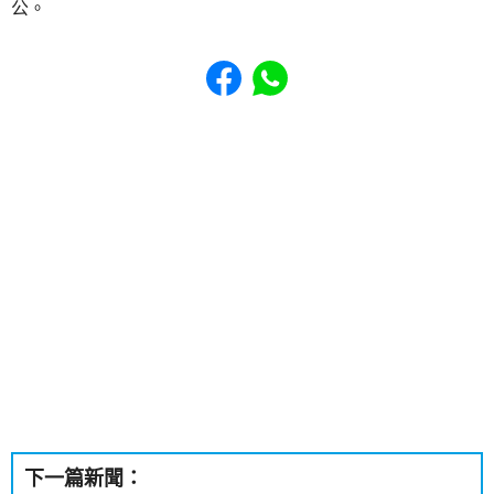
公。
Share to Facebook
Share to WhatsApp
下一篇新聞：