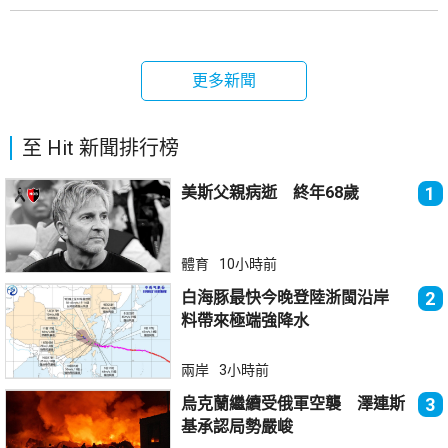
更多新聞
至 Hit 新聞排行榜
美斯父親病逝 終年68歲
1
體育
10小時前
白海豚最快今晚登陸浙閩沿岸
2
料帶來極端強降水
兩岸
3小時前
烏克蘭繼續受俄軍空襲 澤連斯
3
基承認局勢嚴峻