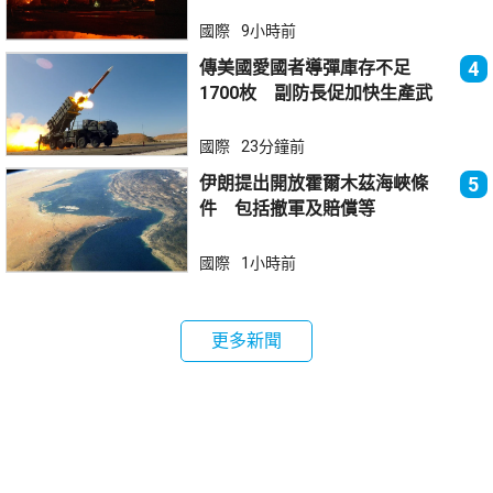
國際
9小時前
傳美國愛國者導彈庫存不足
4
1700枚 副防長促加快生產武
器
國際
23分鐘前
伊朗提出開放霍爾木茲海峽條
5
件 包括撤軍及賠償等
國際
1小時前
更多新聞