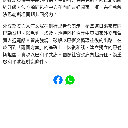
薩提譴責傷害平民的行為，呼籲各方保持克制，防止局勢繼
續升級。沙方願同包括中方在內的友好國家一道，為推動解
決巴勒斯坦問題共同努力。
外交部發言人汪文斌在例行記者會表示，翟雋連日來密集同
巴勒斯坦、以色列、埃及、沙特阿拉伯等中東國家外交部負
責人通電話。翟雋強調，破解以巴衝突循環往復的出路，在
於回到「兩國方案」的基礎上，恢復和談，建立獨立的巴勒
斯坦國，實現以巴和平共處。國際社會應肩負起責任，為重
啟和平進程創造條件。
Share to Facebook
Share to WhatsApp