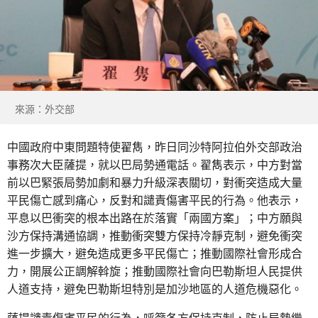
來源：外交部
中國政府中東問題特使翟雋，昨日同沙特阿拉伯外交部政治
事務次大臣薩提，就以巴局勢通電話。翟雋表示，中方對當
前以巴緊張局勢加劇和暴力升級深表關切，對衝突造成大量
平民傷亡感到痛心，反對和譴責傷害平民的行為。他表示，
平息以巴衝突的根本出路在於落實「兩國方案」；中方願與
沙方保持溝通協調，推動衝突雙方保持冷靜克制，避免衝突
進一步擴大，避免造成更多平民傷亡；推動國際社會形成合
力，開展公正調解斡旋；推動國際社會向巴勒斯坦人民提供
人道支持，避免巴勒斯坦特別是加沙地區的人道危機惡化。