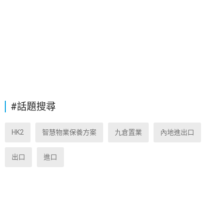
#話題搜尋
HK2
智慧物業保養方案
九倉置業
內地進出口
出口
進口