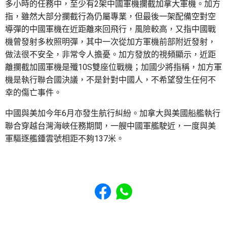
多小時的任務中，至少有2架中國軍機攔截加拿大軍機。加方
指，雖然大部分攔截行為仍屬專業，但最後一架配備空對空
導彈的中國軍機在近距離來回飛行，風險較高，又指中國戰
機曾發射多枚照明彈，其中一次從加方軍機前部附近發射，
做法很不安全，非常令人擔憂。加方發放的視頻顯示，近距
離攔截加國軍機是殲10S雙座位戰機；加國少將指稱，加方軍
機是執行聯合國決議，不是針對中國人，不希望發生任何不
幸的傷亡事件。
中國與美加今年6月亦發生航行糾紛。加拿大與美國船艦執行
聯合穿越台灣海峽任務期間，一艘中國軍艦駛近，一度與美
軍驅逐艦鍾雲號相距不夠137米。
Share to Facebook
Share to WhatsApp