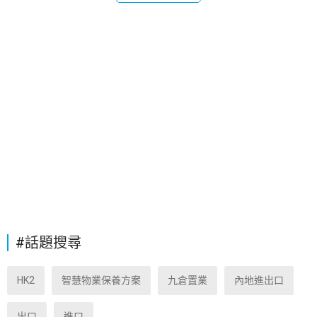
#話題搜尋
HK2
智慧物業保養方案
九倉置業
內地進出口
出口
進口