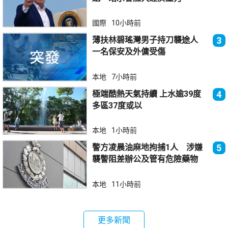
國際
10小時前
薄扶林碧瑤灣男子持刀襲途人
3
一名保安及外傭受傷
本地
7小時前
極端酷熱天氣持續 上水逾39度
4
多區37度或以
本地
1小時前
警方凌晨油麻地拘捕1人 涉嫌
5
襲警阻差辦公及管有危險藥物
本地
11小時前
更多新聞