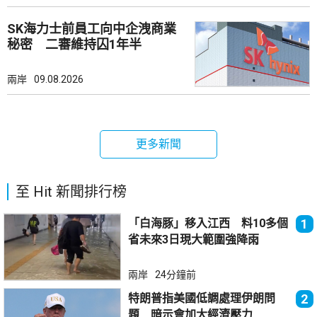
SK海力士前員工向中企洩商業
秘密 二審維持囚1年半
兩岸
09.08.2026
更多新聞
至 Hit 新聞排行榜
「白海豚」移入江西 料10多個
1
省未來3日現大範圍強降雨
兩岸
24分鐘前
特朗普指美國低調處理伊朗問
2
題 暗示會加大經濟壓力