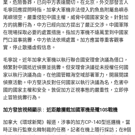
業，危險魯莽，已向中方表達關切。在北京，外交部發言人
毛寧回應提問時指，加拿大軍機非法侵入釣魚島附屬島嶼赤
尾嶼領空，嚴重侵犯中國主權，威脅中國國家安全。針對加
方的挑釁行為，中方已經向加方提出了嚴正交涉。中國軍隊
在現場採取必要的處置措施。指加方軍機不遠萬里到中國家
門口滋事挑釁，中方依法依規處置。加方應當尊重客觀事
實，停止散播虛假信息。
毛寧說，近年加拿大軍機以執行聯合國安理會決議為借口，
頻繁對中國抵近偵察並挑釁。但安理會決議從未授權任何國
家以執行決議為由，在他國管轄海空域部署軍力，開展間諜
偵察活動。中方堅決反對任何國家以執行決議為名，危害中
國的國家主權和安全。敦促加方正視事態的嚴重性，立即停
止冒險挑釁行為。
加方發放視頻顯示 : 近距離攔截加國軍機是殲10S戰機
加拿大《環球新聞》報道，涉事的加方CP-140型巡邏機，當
時正執行監察北韓制裁的任務，記者在機上隨行採訪；在8個