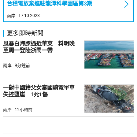
台積電放棄進駐龍潭科學園區第3期
兩岸
17.10.2023
更多即時新聞
風暴白海豚逼近華東 料明晚
至周一登陸浙閩一帶
兩岸
9分鐘前
一對中國籍父女泰國騎電單車
失控墮崖 1死1傷
兩岸
12小時前