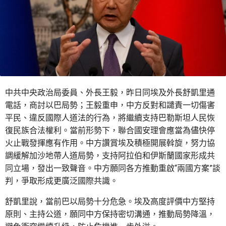
中共中央政治局委員、外長王毅，昨日同埃及外長舒凱里通
電話，商討以巴局勢；王毅重申，中方反對和譴責一切傷害
平民、違反國際人道法的行為，將繼續支持巴勒斯坦人民恢
復民族合法權利。當前形勢下，聯合國安理會應當為儘快停
火止戰發揮應有作用。中方讚賞埃及積極開展斡旋，努力協
調緩解加沙地帶人道局勢，支持阿拉伯和伊斯蘭國家形成共
同立場，發出一致聲音。中方願同各方推動重啟“兩國方案”談
判，爭取形成更廣泛國際共識。
舒凱里說，當前巴以局勢十分危急。埃及高度評價中方堅持
原則、主持公道，願同中方保持密切溝通，推動局勢降溫，