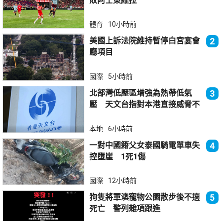
敗阿士東維拉
體育
10小時前
美國上訴法院維持暫停白宮宴會
2
廳項目
國際
5小時前
北部灣低壓區增強為熱帶低氣
3
壓 天文台指對本港直接威脅不
大
本地
6小時前
一對中國籍父女泰國騎電單車失
4
控墮崖 1死1傷
國際
12小時前
狗隻將軍澳寵物公園散步後不適
5
死亡 警列雜項跟進