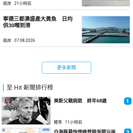
兩岸
21小時前
寧德三都澳盛產大黃魚 日均
供30噸到港
兩岸
07.08.2026
更多新聞
至 Hit 新聞排行榜
美斯父親病逝 終年68歲
1
體育
11小時前
白海豚最快傍晚登陸浙閩沿岸
2