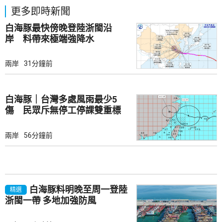
更多即時新聞
白海豚最快傍晚登陸浙閩沿
岸 料帶來極端強降水
兩岸
31分鐘前
白海豚｜台灣多處風雨最少5
傷 民眾斥無停工停課雙重標
準
兩岸
56分鐘前
白海豚料明晚至周一登陸
精選
浙閩一帶 多地加強防風