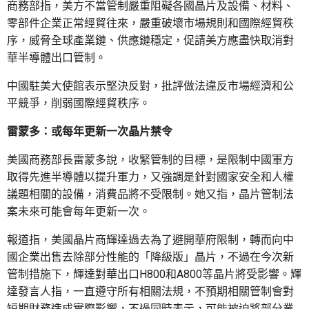
商務部指，美方不當管制嚴重阻礙各國晶片及設備、材料、
零部件企業正常經貿往來，嚴重破壞市場規則和國際經貿秩
序，威脅全球產業鏈、供應鏈穩定，促請美方應盡快取消對
華半導體出口管制。
中國駐美大使館表示堅決反對，批評做法違反市場經濟和公
平競爭，削弱國際經貿秩序。
雷蒙多：或每年更新一次晶片禁令
美國商務部長雷蒙多說，收緊管制的目標，是限制中國軍方
取得先進半導體以提升軍力，又強調是針對國家安全和人權
議題相關的設備，消費品將不受限制。她又指，晶片管制法
案未來可能會每年更新一次。
報道指，美國晶片商輝達過去為了避開華府限制，轉而向中
國企業出售去除部分性能的「降級版」晶片，不過在今次新
管制措施下，輝達對華出口H800和A800等晶片將受影響。輝
達發言人指，一直遵守所有相關法規，不預期相關管制會對
短期財務造成實際影響，不過同時表示，可能被迫將部分業