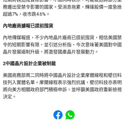
務遷出受禁令影響的國家。受消息拖累，輝達股價一度急挫
超過7%，收市跌4.6%。
內地廠商據報已提前囤貨
內地傳媒報道，不少內地晶片廠商已提前囤貨，相信美國禁
令的短期影響有限，並引述分析指，今次意味著美國對中國
晶片發展遏制升級，將激發國產晶片發展動力。
2中國晶片設計企業被制裁
美國商務部周二同時將中國晶片設計企業摩爾線程和壁仞科
技列入實體名單。摩爾線程表示強烈抗議，壁仞科技亦表明
將向美方相關政府部門積極申訴，並呼籲美國政府重新檢視
決定。
Share to Facebook
Share to WhatsApp