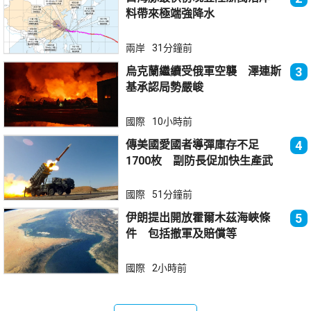
料帶來極端強降水
兩岸
31分鐘前
烏克蘭繼續受俄軍空襲 澤連斯
3
基承認局勢嚴峻
國際
10小時前
傳美國愛國者導彈庫存不足
4
1700枚 副防長促加快生產武
器
國際
51分鐘前
伊朗提出開放霍爾木茲海峽條
5
件 包括撤軍及賠償等
國際
2小時前