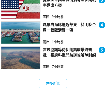
3
事退出方案
國際
9小時前
風暴白海豚逼近華東 料明晚至
4
周一登陸浙閩一帶
兩岸
1小時前
霍峽協議等待伊朗高層最終審
5
批 華府料重開航道後解除封鎖
國際
7小時前
更多新聞