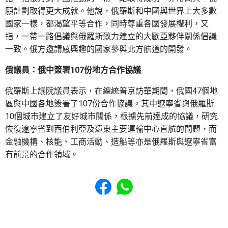
願計劃取得更大成就。他說，俄羅斯和中國與世界上大多數
國家一樣，都渴望平等合作，同時尊重各國發展權利，又
指，一帶一路倡議與俄羅斯致力建立的大歐亞夥伴關係倡議
一致。俄方邀請感興趣的國家參與北方航道的開發。
俄議員：俄中簽署107份地方合作協議
俄羅斯上議院議員表示，在總統普京訪華期間，俄國47個地
區與中國各地簽署了107份合作協議。其中遼寧省與俄羅斯
10個城市建立了友好城市關係，根據先前達成的協議，研究
恢復遼寧省到西伯利亞及遠東主要運輸中心直航的問題，而
金融機構、核能、工商活動、造船等亦是俄羅斯與遼寧省富
有前景的合作領域。
Share to Facebook
Share to WhatsApp