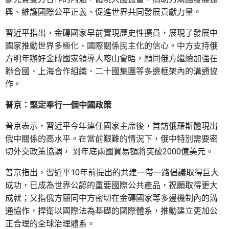
興、維護國際公平正義、促進世界共同發展貢獻力量。
習近平指出，金磚國家早前實現歷史性擴員，展現了發展中
國家推動世界多極化、國際關係民主化的信心。中方支持俄
方明年辦好金磚國家領導人喀山會晤，願同俄方繼續加強在
聯合國、上海合作組織、二十國集團等多邊框架內的溝通協
作。
普京：堅定奉行一個中國政策
普京表示，習近平今年連任國家主席後，首訪俄羅斯體現出
俄中關係的高水平。在當前艱難的情況下，俄中特別需要密
切外交政策協調， 到年底兩國貿易額將突破2000億美元。
普京指出，習近平10年前提出的共建一帶一路倡議取得巨大
成功，已成為世界公認的重要國際公共產品，祝願取得更大
成就；又指俄方願同中方密切在金磚國家等多邊機制內的溝
通協作，捍衛以國際法為基礎的國際體系，推動建立更加公
正合理的全球治理體系。