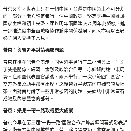
普京又指，世界上只有一個中國，台灣是中國領土不可分割
的一部分，俄方堅定奉行一個中國政策，堅定支持中國維護
國家主權和領土完整，願以明年兩國建交75周年為契機，進
一步推進俄中全面戰略協作夥伴關係發展。兩人亦就以巴局
勢等深入交換了意見。
普京：與習近平討論機密問題
普京其後在記者會表示，同習近平進行了三小時會談，討論
了雙邊關係、經濟，金融及政治合作等，亦詳細討論中東局
勢。在兩國代表團會談後，兩人舉行了一次小範圍午餐會，
雙方外長及助手都有出席，之後習近平邀請他單獨會談及喝
茶，面對面討論了一些非常機密的問題，是談話中非常富有
成效及內容豐富的部分。
普京：樂見一帶一路取得更大成就
普京今早在第三屆"一帶一路"國際合作高峰論壇開幕式發表講
話，指俄方對中國推動的一帶一路取得成功，非常高興，祝