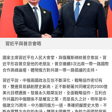
習近平與普京會晤
國家主席習近平在人民大會堂，與俄羅斯總統普京會談。習
近平形容普京是他的老朋友，普京連續3次出席一帶一路國際
合作高峰論壇，體現俄方對共建一帶一路倡議的支持。
習近平說，中俄兩國政治互信不斷深化，戰略協作密切有
效，雙邊貿易額創歷史新高，正不斷朝著共同確定的2000億
美元目標邁進。發展永久睦鄰友好、全面戰略協作、互利合
作共贏的中俄關係不是權宜之策，而是長久之計。明年是中
俄建交75周年，中方願同俄方一道，準確把握歷史大勢，不
斷充實雙方合作的內涵，體現大國擔當，為助力兩國發展振