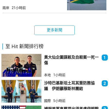
兩岸
21小時前
更多新聞
至 Hit 新聞排行榜
黃大仙企圖謀殺及自殺案一死一
1
傷
本地
1小時前
沙特巴基斯坦土耳其簽防務協
2
議 伊朗籲穆斯林團結
國際
5小時前
據報美軍高層提出須考慮伊朗戰