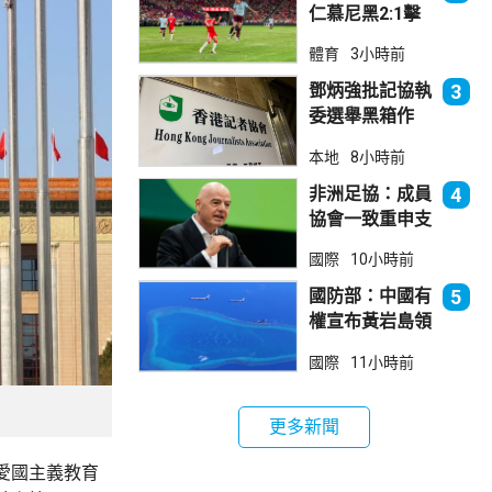
仁慕尼黑2:1擊
敗阿士東維拉
體育
3小時前
鄧炳強批記協執
3
委選舉黑箱作
業 警告如危害
本地
8小時前
國安一定「釘死
你」
非洲足協：成員
4
協會一致重申支
持恩芬天奴
國際
10小時前
國防部：中國有
5
權宣布黃岩島領
海基線 菲方侵
國際
11小時前
犯主權
更多新聞
愛國主義教育