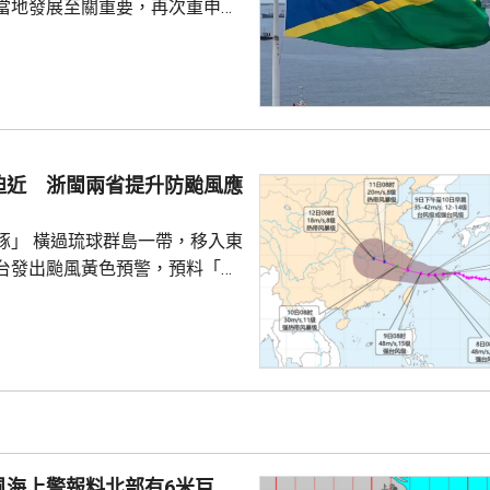
當地發展至關重要，再次重申所
府將恪守一個中國原則。在北
言人林劍回應指，世界上只有一
是中國領土不可分割的一部分，
門群島新政府重申堅定恪守一個
有力維護雙邊關係政治基礎，亦
供了必要條件。 林劍表示，
迫近 浙閩兩省提升防颱風應
門群島持續深化新時代相互尊
的全面戰略夥伴關係，推動兩
豚」 橫過琉球群島一帶，移入東
台發出颱風黃色預警，預料「白
日下午至下周一早上在浙江到福
區登陸。浙江同福建兩省先後中
，提升防颱風應急響應至三級。
預計，白海豚將在浙江寧波至福
海登陸。沿海115個水上工程項
，290艘施工船全部進入安全水
以北19條客渡運航線已停航。
風海上警報料北部有6米巨
料「白海豚」有較...