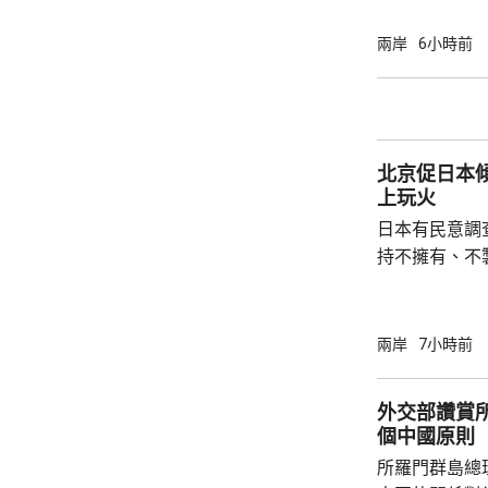
屋倒塌，有約
部緊急調集17
兩岸
6小時前
震區電力、通
運行正常。 當局指，抗震救災各項工作正在緊
張有序進行，
北京促日本
上玩火
日本有民意調
持不擁有、不
原則」；另有
至日本的「核
言人林劍回應
兩岸
7小時前
民意的鮮明反
榮的珍惜。日
外交部讚賞
圖突破「無核
個中國原則
日益膨脹的政
所羅門群島總