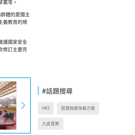
草案等。
內群體的愛國主
主義教育的規
維護國家安全
次修訂主要完
#話題搜尋
HK2
智慧物業保養方案
九倉置業