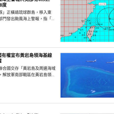
8度
豚」正橫過琉球群島，移入東
部門發出颱風海上警報，指「白
小時的強度略為增強，對台灣北
威脅，預料今日兩日基隆北海
島、恆春半島及馬祖易有湧浪，
灣東半部海面浪高可達3米以
海或有6米以上巨浪。 氣象部
國有權宣布黃岩島領海基線
風外圍環流沉降影響，台灣多地
權
，宜蘭縣及花蓮縣可能出現焚風
聯合國交存「黃岩島及周邊海域
可能出現攝氏38度高溫，台北
，解放軍南部戰區在黃岩島領
邊海空域組織海空聯合演訓，中
近海域組織維權執法管控演練，
 國防部新聞發言人陳
島是中國固有領土，中方持續、
使主權和管轄權，是唯一有權依
黃岩島領海基線的國家，譴責菲