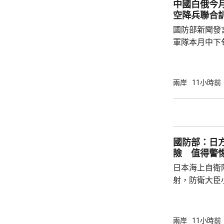
中國白俄今月
方行徑嚴重侵
空降兵聯合
國際關係基本準
國防部新聞發
軍隊本月中下旬
空降兵聯合訓
題，主要開展
剿與固守等演
兩岸
11小時前
聯訓，有助進
強兩軍務實合作。 兩國對上一次軍
7月，當時在
恐行動為背景的
國防部：日
訓練。至於「神
險 值得警
日本海上自衛
射，防衛大臣
峻、最複雜的
一種反擊手段
批評日方加快
兩岸
11小時前