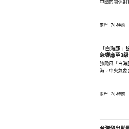
中國的關係對
羅門群島新政
京，外交部發
個中國，台灣
兩岸
7小時前
中方讚賞所羅
中國原則，將
為深化彼此合作提
「白海豚」
中方願同所羅
急響應至3級
重、共同發展
強颱風「白海
國...
海。中央氣象
海豚」可能後
建北部沿海地
午及下午4時
兩岸
7小時前
福建省氣象台
建寧德一帶沿
目已全部停工
域避風，泉州
台灣發出颱
浙江省氣象台預