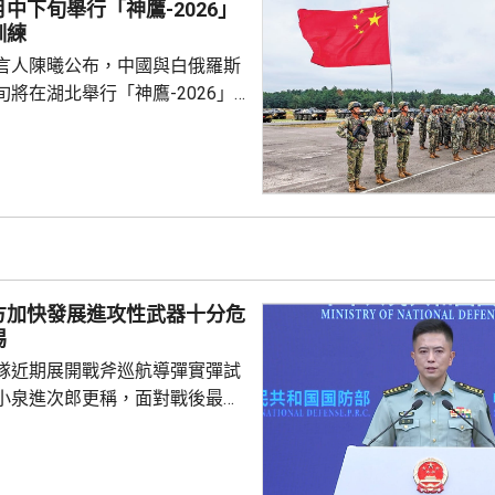
中下旬舉行「神鷹-2026」
犯中國領土主權，違反國際法與
訓練
則，非法無效，而中方組織...
言人陳曦公布，中國與白俄羅斯
將在湖北舉行「神鷹-2026」
練，以聯合城鎮反恐行動為課
偵察與反偵察、奪控與防衛、清
練，是雙方第4次舉行有關系列
一步提升參訓部隊實戰能力，加
演是在前年
白俄羅斯布列斯特附近舉行以反
「雄鷹突擊-2024」陸軍聯合
方加快發展進攻性武器十分危
鷹」系列對上一次...
惕
隊近期展開戰斧巡航導彈實彈試
小泉進次郎更稱，面對戰後最嚴
安全環境，遠程導彈將成為日本
。國防部新聞發言人陳曦回應，
發展進攻性武器的動向日益猖