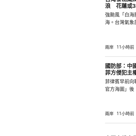
浪 花蓮或3
強颱風「白海
海。台灣氣象
海豚」過去3
部海面將構成
岸、蘭嶼、綠
兩岸
11小時前
北部海面及台
上，其中北部沿
國防部：中
門又指，受颱
菲方侵犯主
天氣高溫炎熱
菲律賓早前向
現象，花蓮縣
官方海圖」後
市...
海、領空和周
國海警亦在附
被菲方批評是非法行為。
兩岸
11小時前
曦強調，黃岩
和平、有效行
據國際法宣布