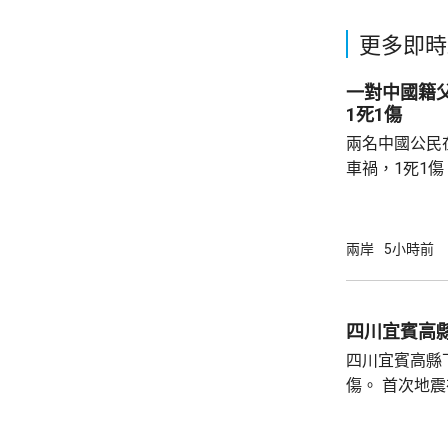
更多即時
一對中國籍
1死1傷
兩名中國公民
車禍，1死1
傳媒報道，死
單車去到一處
歲父親當場死
兩岸
5小時前
治。死者遺體
國駐泰國大使
後，已聯繫辦
四川宜賓高縣
者，妥善保存
四川宜賓高縣
內的親屬，將為
傷。 首次地震在1時許發生，強度是4.9級，4
時後再錄得一
死，另有6人