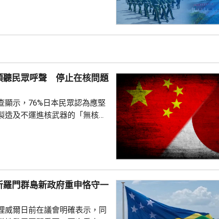
100間屋受損。市抗震救災指揮
支救援力量合共180多人救災。
信、燃氣、水利和居民供水設施
當地社會秩序穩定。
傾聽民眾呼聲 停止在核問題
查顯示，76%日本民眾認為應堅
製造及不運進核武器的「無核三
77%民眾反對美國將核武器部署
共享」構想。在北京，外交部發
指，民調結果充分反映日本主流
核立場，對來之不易的和平與繁
本官員公然炒作「核選項」、試
所羅門群島新政府重申恪守一
三原則」，暴露出日本右翼勢力
治、軍事野心，是拿一億多日本
理威爾日前在議會明確表示，同
人民的未來豪賭。 林劍指出，民心不...