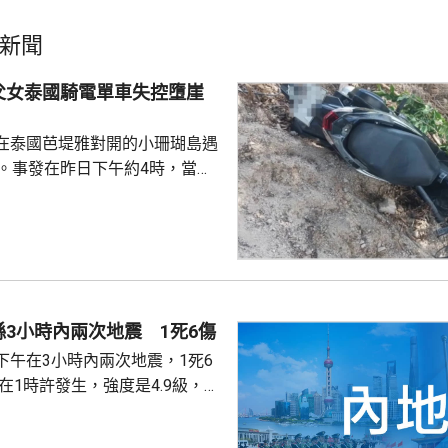
新聞
父女泰國騎電單車失控墮崖
在泰國芭堤雅對開的小珊瑚島遇
傷。事發在昨日下午約4時，當地
者是一對父女，當時騎租用的電
彎位落斜時，失控跌落懸崖，51
亡，年約30歲的女兒受傷送院救
安放在醫院，等待家屬認領。 中
館表示，收到中國公民傷亡信息
案警局及醫院，要求積極救治傷
3小時內兩次地震 1死6傷
死者遺體。使館已聯繫死者在國
下午在3小時內兩次地震，1死6
家屬在泰國善後提...
次3級地震，1人被倒塌的牆壓
輕傷。當局排查顯示，無主體房