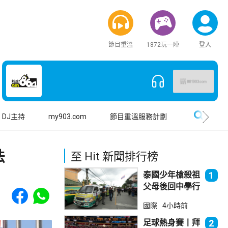
節目重溫
1872玩一陣
登入
搜尋
DJ主持
my903.com
節目重溫服務計劃
法
至 Hit 新聞排行榜
泰國少年槍殺祖
1
父母後回中學行
Share to Facebook
Share to WhatsApp
兇 累計最少8
國際
4小時前
死23傷
足球熱身賽丨拜
2