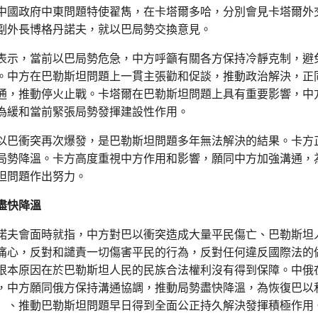
中國政府中東問題特使翟雋，在卡塔爾多哈，分別會見卡塔爾外
副外長博格丹諾夫，就以巴局勢交換意見。
表示，當前以巴局勢危急，中方呼籲有關各方保持冷靜克制，避
。中方在巴勒斯坦問題上一貫主張勸和促談，推動政治解決，正
通，推動停火止戰。卡塔爾在巴勒斯坦問題上具有重要影響，中
為緩和當前緊張局勢發揮建設性作用。
以巴衝突再次爆發，是巴勒斯坦問題多年無法解決的結果。卡方
局勢降溫。卡方高度重視中方作用和影響，願同中方加強溝通，
坦問題作出努力。
盡快降溫
諾夫會面時就指，中方對巴以衝突造成大量平民傷亡、巴勒斯坦
痛心，反對和譴責一切傷害平民的行為，反對任何違反國際法的
根本原因在於巴勒斯坦人民的民族合法權利沒有得到保障。中俄
，中方願同俄方保持溝通協調，推動局勢盡快降溫，為恢復巴以
」、推動巴勒斯坦問題早日得到全面公正持久解決發揮積極作用