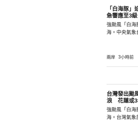
為深化彼此合作提
「白海豚」
中方願同所羅
急響應至3級
重、共同發展
強颱風「白海
國...
海。中央氣象
海豚」可能後
建北部沿海地
午及下午4時
兩岸
3小時前
福建省氣象台
建寧德一帶沿
目已全部停工
域避風，泉州
台灣發出颱
浙江省氣象台預
浪 花蓮或3
強颱風「白海
海。台灣氣象
海豚」過去3
部海面將構成