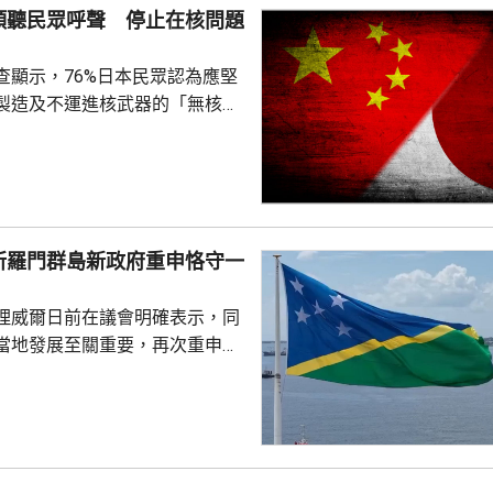
傾聽民眾呼聲 停止在核問題
查顯示，76%日本民眾認為應堅
製造及不運進核武器的「無核三
77%民眾反對美國將核武器部署
共享」構想。在北京，外交部發
指，民調結果充分反映日本主流
核立場，對來之不易的和平與繁
本官員公然炒作「核選項」、試
所羅門群島新政府重申恪守一
三原則」，暴露出日本右翼勢力
治、軍事野心，是拿一億多日本
理威爾日前在議會明確表示，同
人民的未來豪賭。 林劍指出，民心不...
當地發展至關重要，再次重申所
府將恪守一個中國原則。在北
言人林劍回應指，世界上只有一
是中國領土不可分割的一部分，
門群島新政府重申堅定恪守一個
有力維護雙邊關係政治基礎，亦