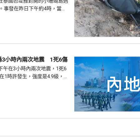
在泰國芭堤雅對開的小珊瑚島遇
傷。事發在昨日下午約4時，當地
者是一對父女，當時騎租用的電
彎位落斜時，失控跌落懸崖，51
亡，年約30歲的女兒受傷送院救
安放在醫院，等待家屬認領。 中
館表示，收到中國公民傷亡信息
案警局及醫院，要求積極救治傷
3小時內兩次地震 1死6傷
死者遺體。使館已聯繫死者在國
下午在3小時內兩次地震，1死6
家屬在泰國善後提...
次3級地震，1人被倒塌的牆壓
輕傷。當局排查顯示，無主體房
100間屋受損。市抗震救災指揮
支救援力量合共180多人救災。
信、燃氣、水利和居民供水設施
當地社會秩序穩定。