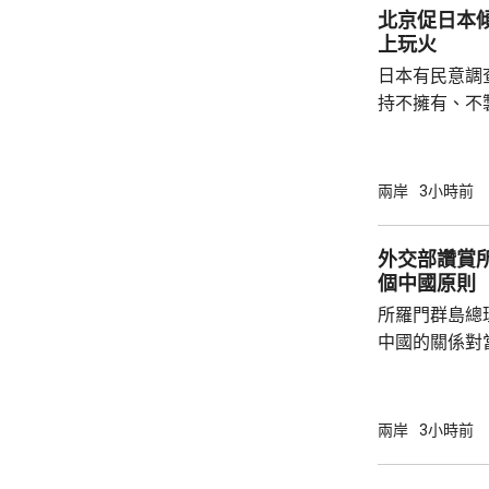
北京促日本
上玩火
日本有民意調
持不擁有、不
原則」；另有
至日本的「核
言人林劍回應
兩岸
3小時前
民意的鮮明反
榮的珍惜。日
外交部讚賞
圖突破「無核
個中國原則
日益膨脹的政
所羅門群島總
中國的關係對
羅門群島新政
京，外交部發
個中國，台灣
兩岸
3小時前
中方讚賞所羅
中國原則，將