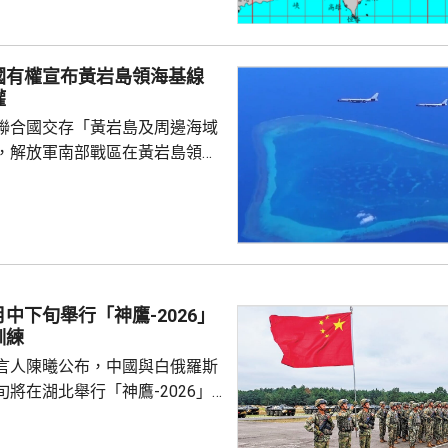
島、恆春半島及馬祖易有湧浪，
灣東半部海面浪高可達3米以
海或有6米以上巨浪。 氣象部
國有權宣布黃岩島領海基線
風外圍環流沉降影響，台灣多地
權
，宜蘭縣及花蓮縣可能出現焚風
聯合國交存「黃岩島及周邊海域
可能出現攝氏38度高溫，台北
，解放軍南部戰區在黃岩島領
邊海空域組織海空聯合演訓，中
近海域組織維權執法管控演練，
 國防部新聞發言人陳
島是中國固有領土，中方持續、
使主權和管轄權，是唯一有權依
黃岩島領海基線的國家，譴責菲
中下旬舉行「神鷹-2026」
犯中國領土主權，違反國際法與
訓練
則，非法無效，而中方組織...
言人陳曦公布，中國與白俄羅斯
將在湖北舉行「神鷹-2026」
練，以聯合城鎮反恐行動為課
偵察與反偵察、奪控與防衛、清