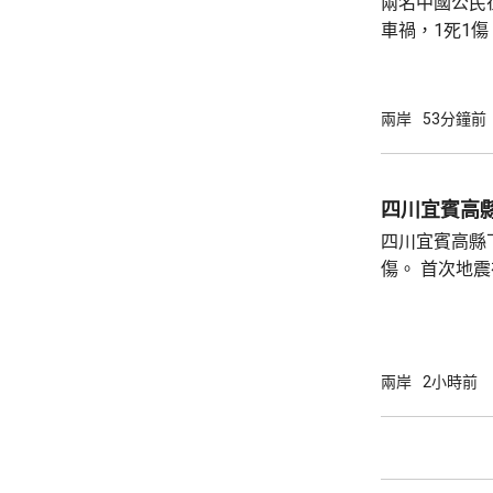
兩名中國公民
車禍，1死1
傳媒報道，死
單車去到一處
歲父親當場死
兩岸
53分鐘前
治。死者遺體
國駐泰國大使
後，已聯繫辦
四川宜賓高縣
者，妥善保存
四川宜賓高縣
內的親屬，將為
傷。 首次地震在1時許發生，強度是4.9級，4
時後再錄得一
死，另有6人
屋倒塌，有約
部緊急調集17
兩岸
2小時前
震區電力、通
運行正常。 當局指，抗震救災各項工作正在緊
張有序進行，