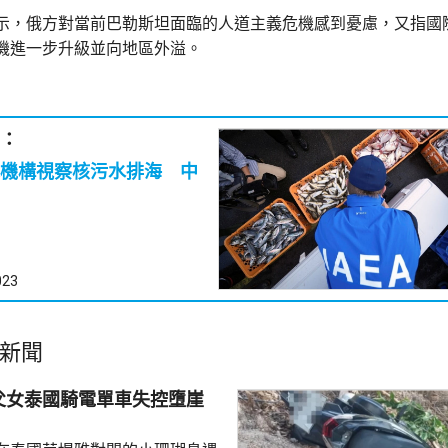
示，俄方對當前巴勒斯坦面臨的人道主義危機感到憂慮，又指國
機進一步升級並向地區外溢。
：
機構視察核污水排海 中
023
新聞
父女泰國騎電單車失控墮崖