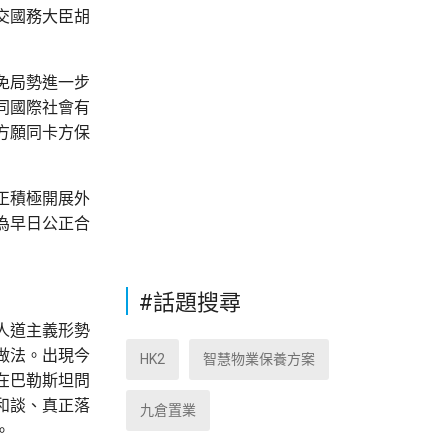
交國務大臣胡
免局勢進一步
同國際社會有
方願同卡方保
正積極開展外
為早日公正合
#話題搜尋
人道主義形勢
做法。出現今
HK2
智慧物業保養方案
在巴勒斯坦問
和談、真正落
九倉置業
。