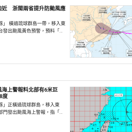
供了必要條件。 林劍表示，
迫近 浙閩兩省提升防颱風應
門群島持續深化新時代相互尊
的全面戰略夥伴關係，推動兩
豚」 橫過琉球群島一帶，移入東
台發出颱風黃色預警，預料「白
日下午至下周一早上在浙江到福
區登陸。浙江同福建兩省先後中
，提升防颱風應急響應至三級。
預計，白海豚將在浙江寧波至福
海登陸。沿海115個水上工程項
，290艘施工船全部進入安全水
以北19條客渡運航線已停航。
風海上警報料北部有6米巨
料「白海豚」有較...
8度
豚」正橫過琉球群島，移入東
部門發出颱風海上警報，指「白
小時的強度略為增強，對台灣北
威脅，預料今日兩日基隆北海