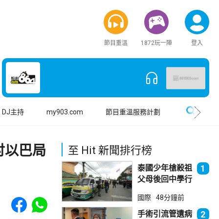
節目重溫
1872玩一陣
登入
搜尋
DJ主持
my903.com
節目重溫服務計劃
討以巴局
至 Hit 新聞排行榜
泰國少年槍殺祖
1
父母後回中學行
兇 累計最少8
Share to Facebook
Share to WhatsApp
國際
48分鐘前
死23傷
手術引流管遺病
2