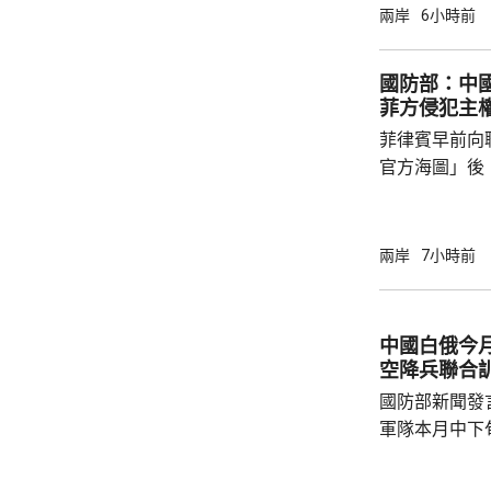
岸、蘭嶼、綠
兩岸
6小時前
北部海面及台
上，其中北部沿
國防部：中
門又指，受颱
菲方侵犯主
天氣高溫炎熱
菲律賓早前向
現象，花蓮縣
官方海圖」後
市...
海、領空和周
國海警亦在附
被菲方批評是非法行為。
兩岸
7小時前
曦強調，黃岩
和平、有效行
據國際法宣布
中國白俄今月
方行徑嚴重侵
空降兵聯合
國際關係基本準
國防部新聞發
軍隊本月中下旬
空降兵聯合訓
題，主要開展