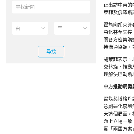
正出訪中東的
萊菲及俄羅斯
翟雋向胡萊菲
惡化甚至失控
關各方密集溝
持溝通協調，
尋找
胡萊菲表示，
交斡旋，推動
理解決巴勒斯
中方推動局勢
翟雋與博格丹
急劇惡化感到
天這個局面，
題上立場一致
實「兩國方案