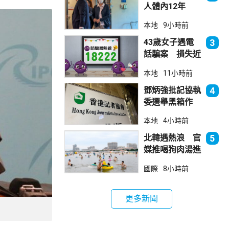
人體內12年
女醫生石岳容專
本地
9小時前
業失當除牌1個
月
43歲女子遇電
3
話騙案 損失近
6900萬元
本地
11小時前
鄧炳強批記協執
4
委選舉黑箱作
業 警告如危害
本地
4小時前
國安一定「釘死
你」
北韓遇熱浪 官
5
媒推喝狗肉湯進
補
國際
8小時前
更多新聞