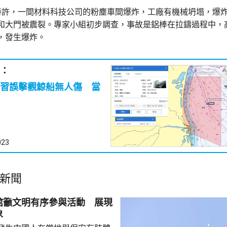
時許，一間材料科技公司的粉塵車間爆炸，工廠有機械坍塌，爆
和大門被震裂。專家小組初步調查，事故是鋁棒在拉鑄過程中，
，發生爆炸。
：
習誤擊觀鯨船無人傷 當
023
新聞
館籲文明有序參與活動 展現
象