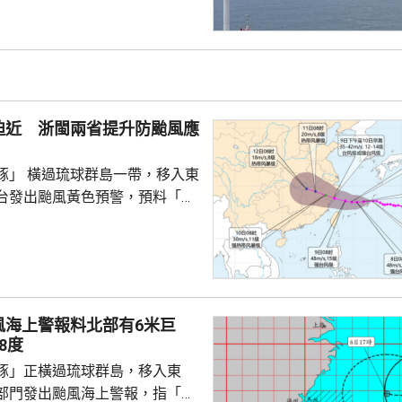
是中國領土不可分割的一部分，
門群島新政府重申堅定恪守一個
有力維護雙邊關係政治基礎，亦
供了必要條件。 林劍表示，
門群島持續深化新時代相互尊
迫近 浙閩兩省提升防颱風應
的全面戰略夥伴關係，推動兩
豚」 橫過琉球群島一帶，移入東
台發出颱風黃色預警，預料「白
日下午至下周一早上在浙江到福
區登陸。浙江同福建兩省先後中
，提升防颱風應急響應至三級。
預計，白海豚將在浙江寧波至福
海登陸。沿海115個水上工程項
風海上警報料北部有6米巨
，290艘施工船全部進入安全水
8度
以北19條客渡運航線已停航。
豚」正橫過琉球群島，移入東
料「白海豚」有較...
部門發出颱風海上警報，指「白