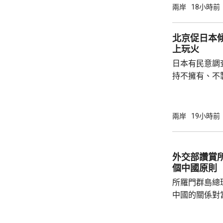
部緊急調集17
兩岸
18小時前
震區電力、通
運行正常。 當局指，抗震救災各項工作正在緊
北京促日本
張有序進行，
上玩火
日本有民意調
持不擁有、不
原則」；另有
至日本的「核
言人林劍回應
兩岸
19小時前
民意的鮮明反
榮的珍惜。日
圖突破「無核
外交部讚賞
日益膨脹的政
個中國原則
所羅門群島總
中國的關係對
羅門群島新政
京，外交部發