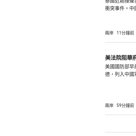
泰國近期接連
衝突事件。中
到泰國的公民
參與活動，自
定，文明旅遊
兩岸
11分鐘前
形象，並尊重
泰一家親」傳統友誼。 使館
公民要提前做
美法院阻華
場、拍攝、攜
美國國防部早
法權益受到侵害
德，列入中國
院挑戰華府的
裁定，國防部
性，並頒令阻
決表示歡迎，
兩岸
59分鐘前
帶來的不利影
後，事實終將不辯自明。
里巴巴、百度
中國軍方的實體