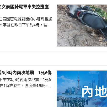
6個是深水港，包括廈門港和三
父女泰國騎電單車失控墮崖
...
在泰國芭堤雅對開的小珊瑚島遇
傷。事發在昨日下午約4時，當地
者是一對父女，當時騎租用的電
彎位落斜時，失控跌落懸崖，51
亡，年約30歲的女兒受傷送院救
安放在醫院，等待家屬認領。 中
館表示，收到中國公民傷亡信息
案警局及醫院，要求積極救治傷
死者遺體。使館已聯繫死者在國
3小時內兩次地震 1死6傷
家屬在泰國善後提...
下午在3小時內兩次地震，1死6
次3級地震，1人被倒塌的牆壓
輕傷。當局排查顯示，無主體房
100間屋受損。市抗震救災指揮