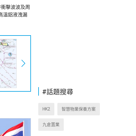
炸衝擊波波及周
高溫鋁液洩漏
#話題搜尋
HK2
智慧物業保養方案
九倉置業