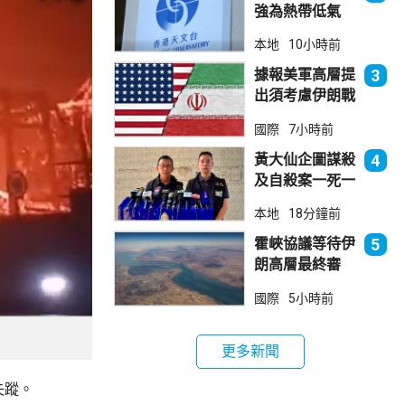
強為熱帶低氣
壓 天文台指對
本地
10小時前
本港直接威脅不
大
據報美軍高層提
3
出須考慮伊朗戰
事退出方案
國際
7小時前
黃大仙企圖謀殺
4
及自殺案一死一
傷 據了解曾因
本地
18分鐘前
噪音爭執
霍峽協議等待伊
5
朗高層最終審
批 華府料重開
國際
5小時前
航道後解除封鎖
更多新聞
失蹤。