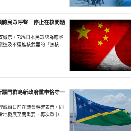
支救援力量合共180多人救災。
信、燃氣、水利和居民供水設施
傾聽民眾呼聲 停止在核問題
當地社會秩序穩定。
查顯示，76%日本民眾認為應堅
製造及不運進核武器的「無核三
77%民眾反對美國將核武器部署
共享」構想。在北京，外交部發
指，民調結果充分反映日本主流
核立場，對來之不易的和平與繁
本官員公然炒作「核選項」、試
三原則」，暴露出日本右翼勢力
所羅門群島新政府重申恪守一
治、軍事野心，是拿一億多日本
人民的未來豪賭。 林劍指出，民心不...
理威爾日前在議會明確表示，同
當地發展至關重要，再次重申所
府將恪守一個中國原則。在北
言人林劍回應指，世界上只有一