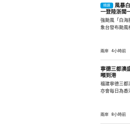
風暴
精選
一登陸浙閩
強颱風「白海
象台發布颱風
至周一清晨將
登陸，風暴中
級，陣風15
兩岸
4小時前
未來一日將有
雨，雨量達10
寧德三都澳盛
區仍有暴雨，
噸到港
400毫米，浙
福建寧德三都
上海市氣象台指
亦會每日為香
斥資200萬
能源，解決水電供應問
萬 要求研發大黃
兩岸
8小時前
國東南沿海，
第二長，擁有