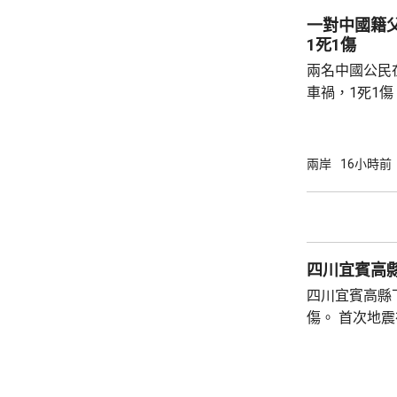
的港灣，其中
一對中國籍
都澳等。 在三都澳，有漁民看中當地水質、水
1死1傷
流和水溫適合，設
兩名中國公民
車禍，1死1
傳媒報道，死
單車去到一處
歲父親當場死
兩岸
16小時前
治。死者遺體
國駐泰國大使
後，已聯繫辦
者，妥善保存
四川宜賓高縣
內的親屬，將為
四川宜賓高縣
傷。 首次地震在1時許發生，強度是4.9級，4
時後再錄得一
死，另有6人
屋倒塌，有約