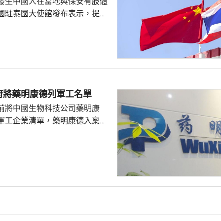
發生中國人在當地與保安有肢體
國駐泰國大使館發布表示，提醒
要遵守當地法律法規，文明有序
覺服從活動現場秩序和管理規
、禮貌待人，展現中國公民良好
當地民眾，珍惜和自覺維護「中
又指，參與活動的
好準備，了解活動規則，包括入
府將藥明康德列軍工名單
帶物品等要求，如發生糾紛或合
前將中國生物科技公司藥明康
，應保持冷靜，依法理性維...
軍工企業清單，藥明康德入稟法
決定。美國聯邦地區法院星期五
欠缺證據，證明有關決定的合理
止執行決定。藥明康德對法院裁
認為此舉減輕公司被列入名單所
響，相信在客觀公平的司法審訊
 美國國防部6月將阿
及比亞迪等中國企業，列為支援
，多間被列入名單的公司事...