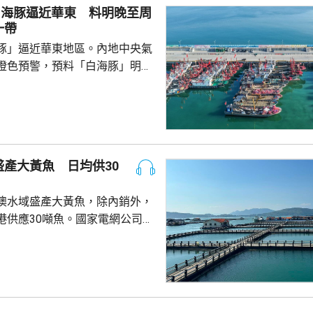
白海豚逼近華東 料明晚至周
一帶
豚」逼近華東地區。內地中央氣
橙色預警，預料「白海豚」明晚
在浙江舟山到福建福鼎一帶沿海
心經過的海域風力將達13至15
至17級；浙江、上海、江蘇等地，
大到暴雨，局部地區會有大暴
0至220毫米；未來三日華東地
產大黃魚 日均供30
部分地區累計雨量可達200至
江東部局部更將超過600毫米。
澳水域盛產大黃魚，除內銷外，
，「白海豚...
港供應30噸魚。國家電網公司就
元人民幣，為當地漁民提供可再生
題。 習近平批示60
魚人工繁殖技術 福建位於中
海岸線長達3320多公里，屬全國
豐富海洋資源。省內有22個較大