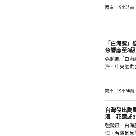
個中國，台灣
兩岸
19小時前
中方讚賞所羅
中國原則，將
為深化彼此合作提
中方願同所羅
「白海豚」
重、共同發展
急響應至3級
國...
強颱風「白海
海。中央氣象
海豚」可能後
建北部沿海地
午及下午4時
兩岸
19小時前
福建省氣象台
建寧德一帶沿
台灣發出颱
目已全部停工
浪 花蓮或3
域避風，泉州
強颱風「白海
浙江省氣象台預
海。台灣氣象