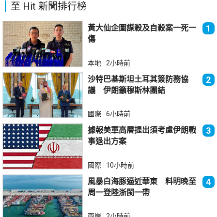
至 Hit 新聞排行榜
黃大仙企圖謀殺及自殺案一死一
1
傷
本地
2小時前
沙特巴基斯坦土耳其簽防務協
2
議 伊朗籲穆斯林團結
國際
6小時前
據報美軍高層提出須考慮伊朗戰
3
事退出方案
國際
10小時前
風暴白海豚逼近華東 料明晚至
4
周一登陸浙閩一帶
兩岸
2小時前