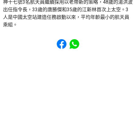
神十七號3名航天員繼續採用以老帶新的策略，48歲的湯洪波
出任指令長，33歲的唐勝傑和35歲的江新林首次上太空。3
人是中國太空站建造任務啟動以來，平均年齡最小的航天員
乘組。
Share to Facebook
Share to WhatsApp