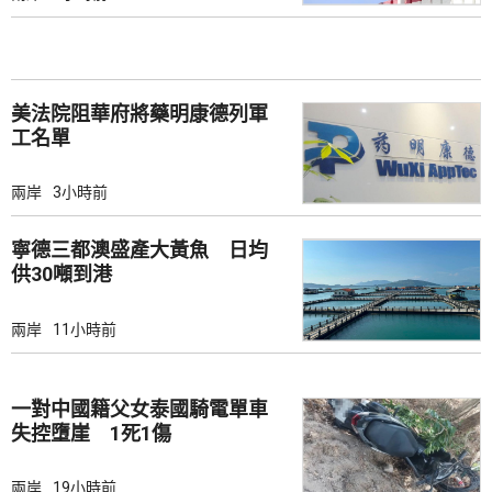
美法院阻華府將藥明康德列軍
工名單
兩岸
3小時前
寧德三都澳盛產大黃魚 日均
供30噸到港
兩岸
11小時前
一對中國籍父女泰國騎電單車
失控墮崖 1死1傷
兩岸
19小時前