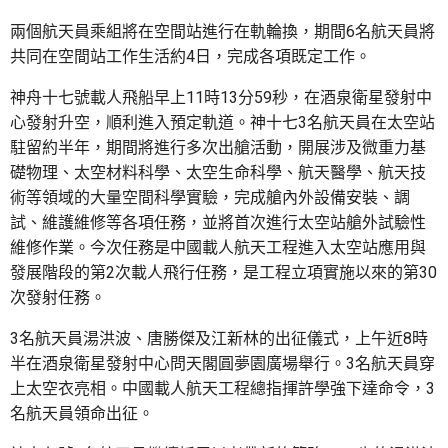
兩個航天員乘組將在空間站進行在軌輪換，期間6名航天員將
共同在空間站工作生活約4日，完成各項既定工作。
神舟十七號載人飛船早上11時13分59秒，在酒泉衛星發射中
心發射升空，順利進入預定軌道。神十七3名航天員在太空站
駐留約半年，期間將進行多次出艙活動，開展涉及微重力基
礎物理、太空材料科學、太空生命科學、航天醫學、航天技
術等領域的大量空間科學實驗，完成艙內外設備安裝、調
試、維護維修等各項任務，並將首次進行太空站艙外試驗性
維修作業。今次任務是中國載人航天工程進入太空站應用與
發展階段的第2次載人飛行任務，是工程立項實施以來的第30
次發射任務。
3名航天員湯洪波、唐勝傑及江新林的出征儀式，上午近8時
半在酒泉衛星發射中心問天閣圓夢園廣場舉行。3名航天員穿
上太空衣亮相。中國載人航天工程總指揮許學強下達命令，3
名航天員領命出征。