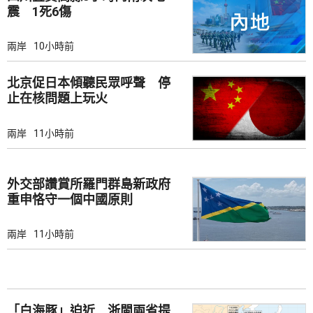
震 1死6傷
兩岸
10小時前
北京促日本傾聽民眾呼聲 停
止在核問題上玩火
兩岸
11小時前
外交部讚賞所羅門群島新政府
重申恪守一個中國原則
兩岸
11小時前
「白海豚」迫近 浙閩兩省提