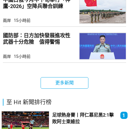
鷹-2026」空降兵聯合訓練
兩岸
15小時前
國防部：日方加快發展進攻性
武器十分危險 值得警惕
兩岸
15小時前
更多新聞
至 Hit 新聞排行榜
足球熱身賽丨拜仁慕尼黑2:1擊
1
敗阿士東維拉