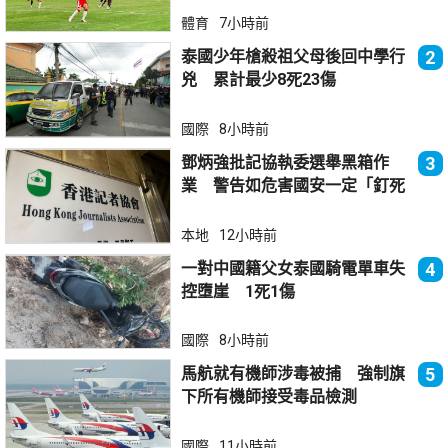
體育
7小時前
泰國少年槍殺祖父母後回中學行
2
兇 累計最少8死23傷
國際
8小時前
鄧炳強批記協執委選舉黑箱作
3
業 警告如危害國安一定「釘死
你」
本地
12小時前
一對中國籍父女泰國騎電單車失
4
控墮崖 1死1傷
國際
8小時前
馬航就有機師涉毒被捕 強制旗
5
下所有機師接受毒品檢測
國際
11小時前