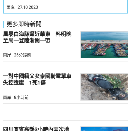
兩岸
27.10.2023
更多即時新聞
風暴白海豚逼近華東 料明晚
至周一登陸浙閩一帶
兩岸
26分鐘前
一對中國籍父女泰國騎電單車
失控墮崖 1死1傷
兩岸
8小時前
四川宜賓高縣3小時內兩次地