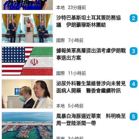
本地
23分鐘前
沙特巴基斯坦土耳其簽防務協
2
議 伊朗籲穆斯林團結
國際
7小時前
據報美軍高層提出須考慮伊朗戰
3
事退出方案
國際
11小時前
泌尿外科醫生葉維晉涉向未曾見
4
面病人開藥 醫委會繼續聆訊
本地
5小時前
風暴白海豚逼近華東 料明晚至
5
周一登陸浙閩一帶
兩岸
3小時前