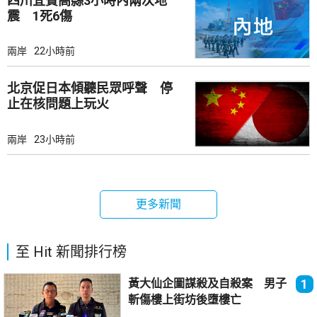
四川宜賓高縣3小時內兩次地
震 1死6傷
兩岸
22小時前
北京促日本傾聽民眾呼聲 停
止在核問題上玩火
兩岸
23小時前
更多新聞
至 Hit 新聞排行榜
黃大仙企圖謀殺及自殺案 男子
1
斬傷樓上街坊後墮樓亡