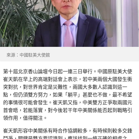
來源：中國駐美大使館
第十屆北京香山論壇今日起一連三日舉行。中國原駐美大使
崔天凱在早上的高端對話會上表示，若中美兩個大國發生衝
突對抗，對世界肯定是災難性，兩國大多數人認識到這一
點，但仍須雙方努力，如果「躺平」甚麼也不做，最不希望
的事情很可能會發生。崔天凱又指，中美雙方正爭取兩國元
首會晤，若能落實，對今後若干年中美關係能否起到戰略引
領作用，值得關注。
崔天凱形容中美關係有時合作協調較多，有時候則較多交鋒
鬥爭，關鍵是雙方要認識到，應該找到一條正確的相處之