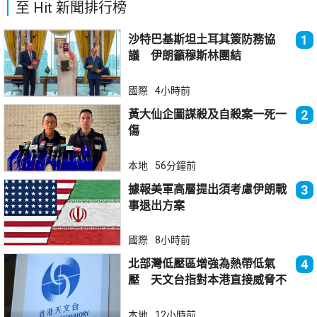
至 Hit 新聞排行榜
沙特巴基斯坦土耳其簽防務協
1
議 伊朗籲穆斯林團結
國際
4小時前
黃大仙企圖謀殺及自殺案一死一
2
傷
本地
56分鐘前
據報美軍高層提出須考慮伊朗戰
3
事退出方案
國際
8小時前
北部灣低壓區增強為熱帶低氣
4
壓 天文台指對本港直接威脅不
大
本地
12小時前