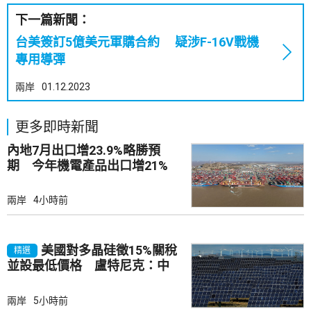
下一篇新聞：
台美簽訂5億美元軍購合約 疑涉F-16V戰機
專用導彈
兩岸
01.12.2023
更多即時新聞
內地7月出口增23.9%略勝預
期 今年機電產品出口增21%
兩岸
4小時前
美國對多晶硅徵15%關稅
精選
並設最低價格 盧特尼克：中
國無法再傾銷
兩岸
5小時前