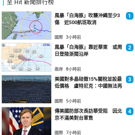
至 Hit 新聞排行榜
風暴「白海豚」吹襲沖繩至少3
1
傷 近500航班取消
國際
3小時前
風暴「白海豚」靠近華東 或周
2
日登陸浙閩沿岸
兩岸
8小時前
美國對多晶硅徵15%關稅並設最
3
低價格 盧特尼克：中國無法再
傾銷
國際
5小時前
傳美國防部次長訪華受阻 因北
4
京不滿美對台軍售
國際
7小時前