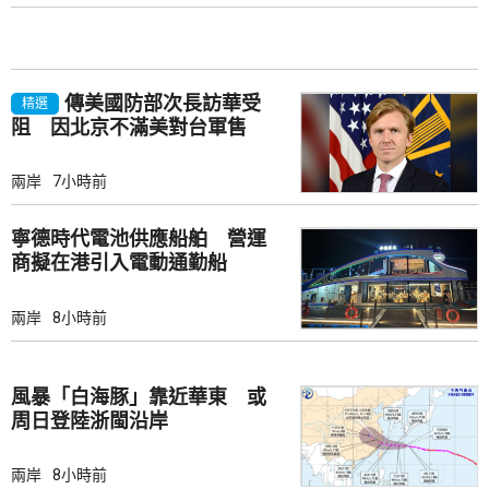
傳美國防部次長訪華受
精選
阻 因北京不滿美對台軍售
兩岸
7小時前
寧德時代電池供應船舶 營運
商擬在港引入電動通勤船
兩岸
8小時前
風暴「白海豚」靠近華東 或
周日登陸浙閩沿岸
兩岸
8小時前