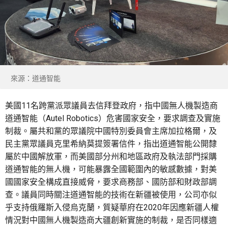
來源：道通智能
美國11名跨黨派眾議員去信拜登政府，指中國無人機製造商
道通智能（Autel Robotics）危害國家安全，要求調查及實施
制裁。屬共和黨的眾議院中國特別委員會主席加拉格爾，及
民主黨眾議員克里希納莫提簽署信件，指出道通智能公開隸
屬於中國解放軍，而美國部分州和地區政府及執法部門採購
道通智能的無人機，可能暴露全國範圍內的敏感數據，對美
國國家安全構成直接威脅，要求商務部、國防部和財政部調
查。議員同時關注道通智能的技術在新疆被使用，公司亦似
乎支持俄羅斯入侵烏克蘭，質疑華府在2020年因應新疆人權
情況對中國無人機製造商大疆創新實施的制裁，是否同樣適