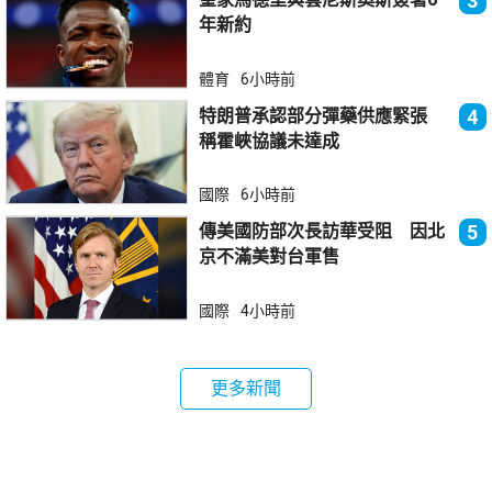
3
年新約
體育
6小時前
特朗普承認部分彈藥供應緊張
4
稱霍峽協議未達成
國際
6小時前
傳美國防部次長訪華受阻 因北
5
京不滿美對台軍售
國際
4小時前
更多新聞