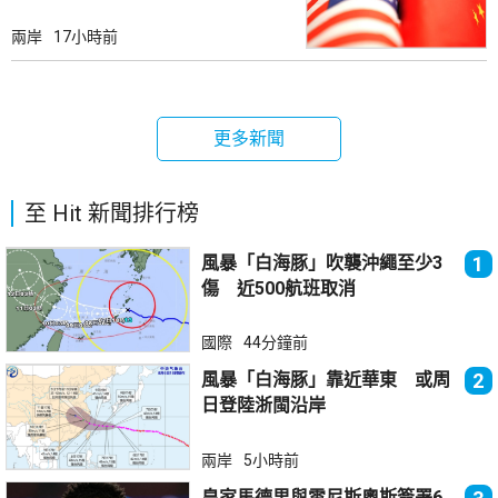
兩岸
17小時前
更多新聞
至 Hit 新聞排行榜
風暴「白海豚」吹襲沖繩至少3
1
傷 近500航班取消
國際
44分鐘前
風暴「白海豚」靠近華東 或周
2
日登陸浙閩沿岸
兩岸
5小時前
皇家馬德里與雲尼斯奧斯簽署6