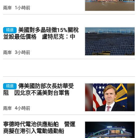
兩岸
1小時前
美國對多晶硅徵15%關稅
精選
並設最低價格 盧特尼克：中
國無法再傾銷
兩岸
3小時前
傳美國防部次長訪華受
精選
阻 因北京不滿美對台軍售
兩岸
4小時前
寧德時代電池供應船舶 營運
商擬在港引入電動通勤船