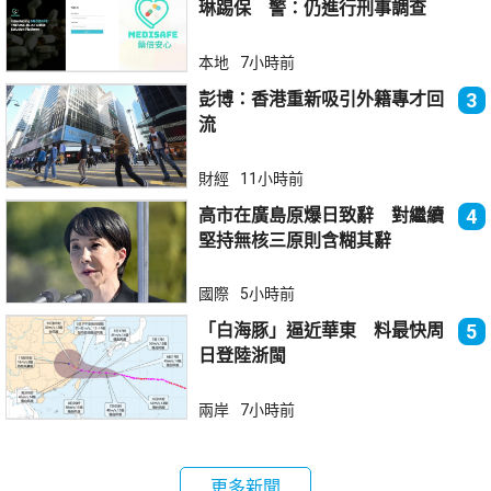
琳踢保 警：仍進行刑事調查
本地
7小時前
彭博：香港重新吸引外籍專才回
3
流
財經
11小時前
高市在廣島原爆日致辭 對繼續
4
堅持無核三原則含糊其辭
國際
5小時前
「白海豚」逼近華東 料最快周
5
日登陸浙閩
兩岸
7小時前
更多新聞