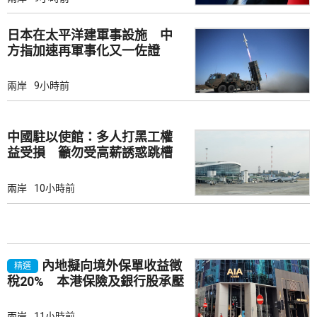
日本在太平洋建軍事設施 中
方指加速再軍事化又一佐證
兩岸
9小時前
中國駐以使館：多人打黑工權
益受損 籲勿受高薪誘惑跳槽
兩岸
10小時前
內地擬向境外保單收益徵
精選
稅20% 本港保險及銀行股承壓
兩岸
11小時前