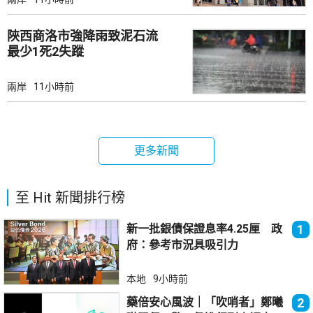
陜西商洛市強降雨致泥石流
最少1死2失蹤
兩岸
11小時前
更多新聞
至 Hit 新聞排行榜
新一批銀債保證息率4.25厘 政
1
府：參考市況具吸引力
本地
9小時前
藥倍安心風波｜「吹哨者」鄭曦
2