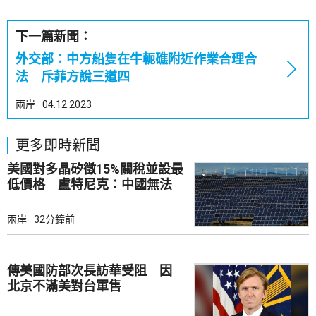
下一篇新聞：
外交部：中方船隻在牛軛礁附近作業合理合
法 斥菲方說三道四
兩岸
04.12.2023
更多即時新聞
美國對多晶矽徵15%關稅並設最
低價格 盧特尼克：中國無法
再傾銷
兩岸
32分鐘前
傳美國防部次長訪華受阻 因
北京不滿美對台軍售