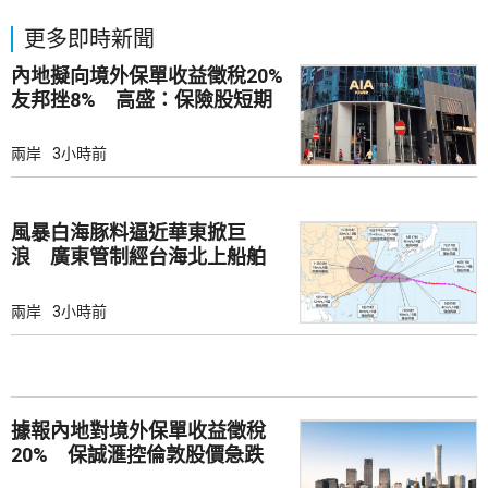
更多即時新聞
內地擬向境外保單收益徵稅20%
友邦挫8% 高盛：保險股短期
受壓
兩岸
3小時前
風暴白海豚料逼近華東掀巨
浪 廣東管制經台海北上船舶
兩岸
3小時前
據報內地對境外保單收益徵稅
20% 保誠滙控倫敦股價急跌