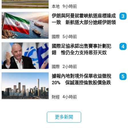
本地
9小時前
伊朗與阿曼就霍峽航道座標達成
3
一致 新航道大部分途經伊朗領
海
國際
5小時前
國際足協承認出售賽事計劃犯
4
錯 惟仍全力支持恩芬天奴
國際
2小時前
據報內地對境外保單收益徵稅
5
20% 保誠滙控倫敦股價急跌
財經
4小時前
更多新聞