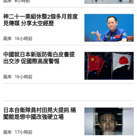
兩岸
8小時前
神二十一乘組休整2個多月首度
見傳媒 分享太空經歷
兩岸
16小時前
中國就日本新版防衛白皮書提
出交涉 促國際高度警惕
兩岸
16小時前
日本自衛隊員村田晃大提訊 稱
闖館是想中國改強硬立場
兩岸
17小時前