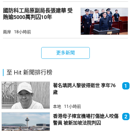
國防科工局原副局長張建華 受
賄逾5000萬判囚10年
兩岸
18小時前
更多新聞
至 Hit 新聞排行榜
著名填詞人黎彼得逝世 享年76
1
歲
本地
11小時前
香港母子樟宜機場打傷途人咬傷
2
警員 被新加坡法院判囚