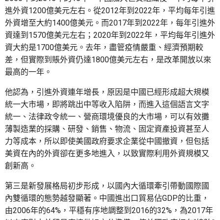
進外資1200億美元左右。從2012年到2022年，平均每年引進
外資增至大約1400億美元。而2017年到2022年，每年引進外
資達到1570億美元左右；2020年到2022年，平均每年引進外
資大約是1700億美元。去年，盡管疫情嚴重、經濟預期較
差，但實際到賬外資仍達1800億美元左右，是改革開放以來
最高的一年。
他認為，引進外資連年增長，原因是中國已經形成超大規模
統一大市場，即將跳出中等收入陷阱，而進入這個語言文字
統一、法律政令統一、營商環境優良的大市場，可以有效攤
薄製造業的採購、研發、銷售、物流、固定資產投資甚至人
力等成本，所以即使美國政府要求企業從中國撤資，但包括
美資在內的外資卻在更多地進入，以致實際利用外資規模又
創新高。
第三是新發展格局初步形成，以國內大循環牽引帶動國際國
內雙循環的態勢越發顯著。中國進出口貿易佔GDP的比重，
由2006年的64%，平穩有序地調整到2016的32%，為2017年