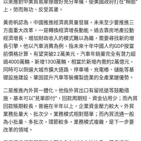
以來應對中美貿易摩擦做好充分準備，使美國政府打在“棉胎”
上，勞而無功、反受其害。
黃奇帆認為，中國推進經濟高質量發展，未來至少要推進三
方面重大改革，一是轉換經濟增長動能。過去靠房地產拉動
經濟增長、增加財政收入的模式難以為繼，需要尋找新的增
長引擎。他以汽車消費為例，指未來十年中國人均GDP按當
前價格計算，有望突破2.2萬美元，汽車年銷量完全有潛力超
過4000萬輛，新增1300萬輛，相當於新增內需約2萬億元，
同時可以倒逼大城市擴大道路、停車場、充電樁、儲能等基
礎設施建設，鞏固提升汽車等裝備製造業的全產業鏈優勢。
二是推進內外貿一體化。他指外貿出口有留抵退等鼓勵措
施，基本可以“見單即付”，回款周期短、資金佔用少；而內貿
回款賬期較長，普遍在半年以上，企業資金壓力較大。外貿
業務批量大、批次少，業務模式相對簡單；而內貿流通一般
為小批量、多批次，環節較多，業務模式複雜，是下一步要
改革的領域。