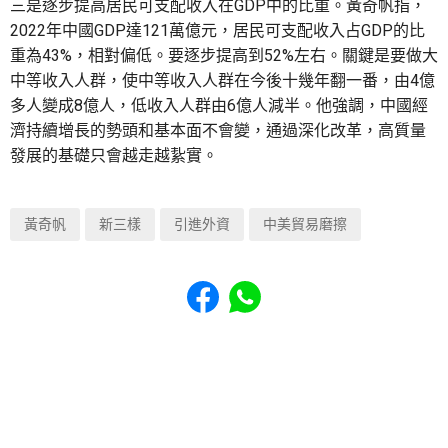
三是逐步提高居民可支配收入在GDP中的比重。黃奇帆指，
2022年中國GDP達121萬億元，居民可支配收入占GDP的比
重為43%，相對偏低。要逐步提高到52%左右。關鍵是要做大
中等收入人群，使中等收入人群在今後十幾年翻一番，由4億
多人變成8億人，低收入人群由6億人減半。他強調，中國經
濟持續增長的勢頭和基本面不會變，通過深化改革，高質量
發展的基礎只會越走越紥實。
黃奇帆
新三樣
引進外資
中美貿易磨擦
Share to Facebook
Share to WhatsApp