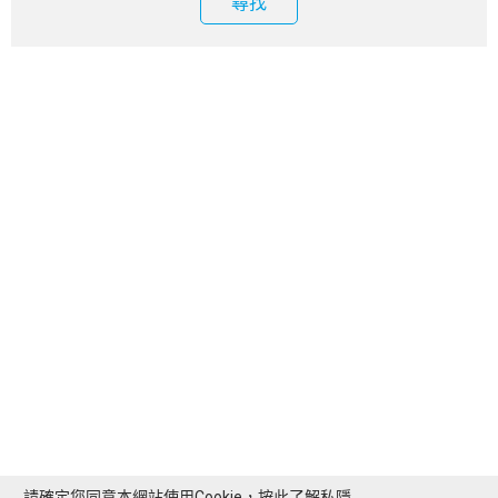
尋找
請確定您同意本網站使用Cookie，按此了解
私隱