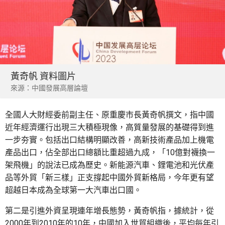
黃奇帆 資料圖片
來源：中國發展高層論壇
全國人大財經委前副主任、原重慶市長黃奇帆撰文，指中國
近年經濟運行出現三大積極現像，高質量發展的基礎得到進
一步夯實。包括出口結構明顯改善，高新技術產品加上機電
產品出口，佔全部出口總額比重超過九成，「10億對襪換一
架飛機」的說法已成為歷史。新能源汽車、鋰電池和光伏產
品等外貿「新三樣」正支撐起中國外貿新格局，今年更有望
超越日本成為全球第一大汽車出口國。
第二是引進外資呈現連年增長態勢，黃奇帆指，據統計，從
2000年到2010年的10年，中國加入世貿組織後，平均每年引