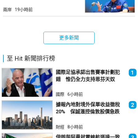
兩岸
19小時前
更多新聞
至 Hit 新聞排行榜
國際足協承認出售賽事計劃犯
1
錯 惟仍全力支持恩芬天奴
國際
6小時前
據報內地對境外保單收益徵稅
2
20% 保誠滙控倫敦股價急跌
財經
8小時前
伊朗與阿曼就霍峽航道達一致
3