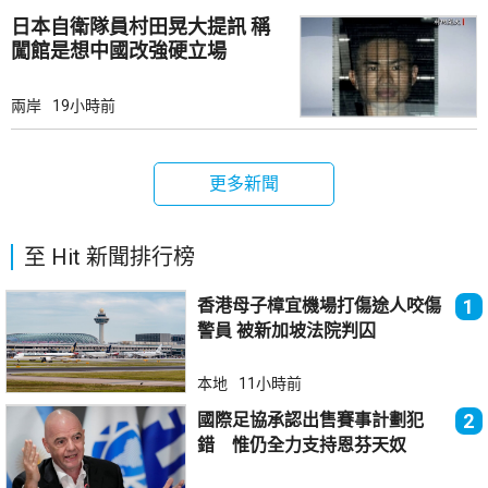
日本自衛隊員村田晃大提訊 稱
闖館是想中國改強硬立場
兩岸
19小時前
更多新聞
至 Hit 新聞排行榜
香港母子樟宜機場打傷途人咬傷
1
警員 被新加坡法院判囚
本地
11小時前
國際足協承認出售賽事計劃犯
2
錯 惟仍全力支持恩芬天奴