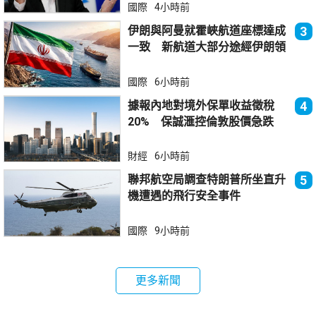
國際
4小時前
伊朗與阿曼就霍峽航道座標達成
3
一致 新航道大部分途經伊朗領
海
國際
6小時前
據報內地對境外保單收益徵稅
4
20% 保誠滙控倫敦股價急跌
財經
6小時前
聯邦航空局調查特朗普所坐直升
5
機遭遇的飛行安全事件
國際
9小時前
更多新聞