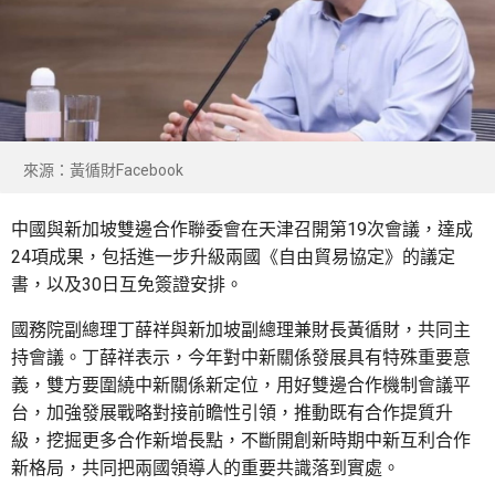
來源：黃循財Facebook
中國與新加坡雙邊合作聯委會在天津召開第19次會議，達成
24項成果，包括進一步升級兩國《自由貿易協定》的議定
書，以及30日互免簽證安排。
國務院副總理丁薛祥與新加坡副總理兼財長黃循財，共同主
持會議。丁薛祥表示，今年對中新關係發展具有特殊重要意
義，雙方要圍繞中新關係新定位，用好雙邊合作機制會議平
台，加強發展戰略對接前瞻性引領，推動既有合作提質升
級，挖掘更多合作新增長點，不斷開創新時期中新互利合作
新格局，共同把兩國領導人的重要共識落到實處。