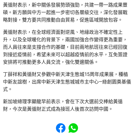
黃循財表示，新中關係發展勢頭強勁，共建一帶一路成果豐
碩。新方願與中方一起進一步密切各層級交往，深化發展戰
略對接，雙方要共同推動自由貿易，促進區域開放包容。
黃循財表示，在全球經濟面對逆風、地緣政治不確定性上
升，以及全球暖化的背景下，兩國加強合作變得更為重要，
而人員往來是支撐合作的基礎，目前兩地航班往來已經回復
到接近疫情前，希望未來可以超越疫情前的水平，互免簽證
安排將可推動更多人員交流，強化雙邊關係。
丁薛祥和黃循財又參觀中新天津生態城15周年成果展，種植
中新友誼樹，出席中新天津生態城城市主中心—綠創園奠基儀
式。
新加坡總理李顯龍早前表示，會在下次大選前交棒給黃循
財，今次是黃循財正式成為接班人後首次訪問中國。
Share to Facebook
Share to WhatsApp