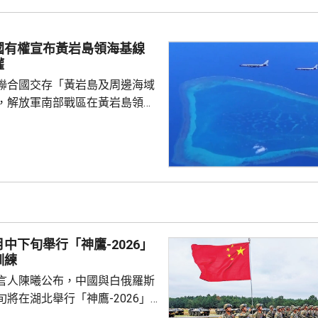
灣東半部海面浪高可達3米以
海或有6米以上巨浪。 氣象部
風外圍環流沉降影響，台灣多地
國有權宣布黃岩島領海基線
，宜蘭縣及花蓮縣可能出現焚風
權
可能出現攝氏38度高溫，台北
聯合國交存「黃岩島及周邊海域
，解放軍南部戰區在黃岩島領
邊海空域組織海空聯合演訓，中
近海域組織維權執法管控演練，
 國防部新聞發言人陳
島是中國固有領土，中方持續、
使主權和管轄權，是唯一有權依
黃岩島領海基線的國家，譴責菲
犯中國領土主權，違反國際法與
中下旬舉行「神鷹-2026」
則，非法無效，而中方組織...
訓練
言人陳曦公布，中國與白俄羅斯
將在湖北舉行「神鷹-2026」
練，以聯合城鎮反恐行動為課