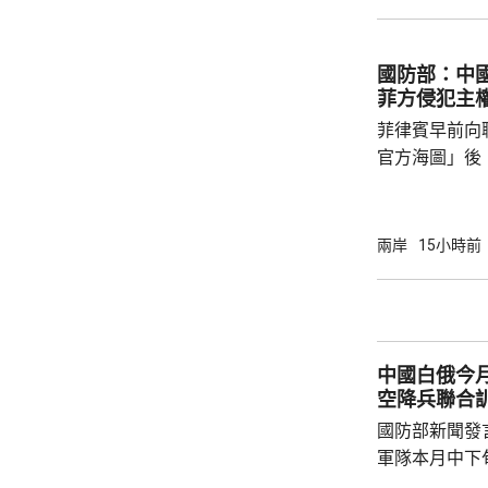
北部海面及台
上，其中北部沿
門又指，受颱
國防部：中
天氣高溫炎熱
菲方侵犯主
現象，花蓮縣
菲律賓早前向
市...
官方海圖」後
海、領空和周
國海警亦在附
被菲方批評是非法行為。
兩岸
15小時前
曦強調，黃岩
和平、有效行
據國際法宣布
方行徑嚴重侵
中國白俄今月
國際關係基本準
空降兵聯合
國防部新聞發
軍隊本月中下旬
空降兵聯合訓