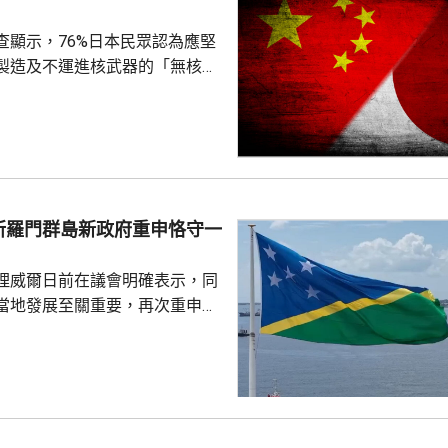
當地社會秩序穩定。
查顯示，76%日本民眾認為應堅
製造及不運進核武器的「無核三
77%民眾反對美國將核武器部署
共享」構想。在北京，外交部發
指，民調結果充分反映日本主流
核立場，對來之不易的和平與繁
本官員公然炒作「核選項」、試
三原則」，暴露出日本右翼勢力
所羅門群島新政府重申恪守一
治、軍事野心，是拿一億多日本
人民的未來豪賭。 林劍指出，民心不...
理威爾日前在議會明確表示，同
當地發展至關重要，再次重申所
府將恪守一個中國原則。在北
言人林劍回應指，世界上只有一
是中國領土不可分割的一部分，
門群島新政府重申堅定恪守一個
有力維護雙邊關係政治基礎，亦