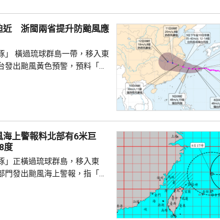
供了必要條件。 林劍表示，
門群島持續深化新時代相互尊
迫近 浙閩兩省提升防颱風應
的全面戰略夥伴關係，推動兩
豚」 橫過琉球群島一帶，移入東
台發出颱風黃色預警，預料「白
日下午至下周一早上在浙江到福
區登陸。浙江同福建兩省先後中
，提升防颱風應急響應至三級。
預計，白海豚將在浙江寧波至福
海登陸。沿海115個水上工程項
風海上警報料北部有6米巨
，290艘施工船全部進入安全水
8度
以北19條客渡運航線已停航。
豚」正橫過琉球群島，移入東
料「白海豚」有較...
部門發出颱風海上警報，指「白
小時的強度略為增強，對台灣北
威脅，預料今日兩日基隆北海
島、恆春半島及馬祖易有湧浪，