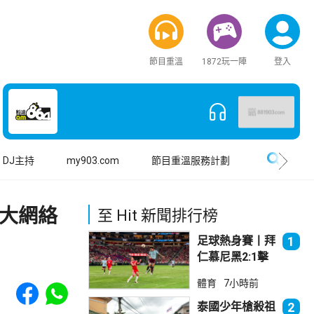
節目重溫
1872玩一陣
登入
搜尋
DJ主持
my903.com
節目重溫服務計劃
大網絡
至 Hit 新聞排行榜
足球熱身賽丨拜
1
仁慕尼黑2:1擊
敗阿士東維拉
Share to Facebook
Share to WhatsApp
體育
7小時前
泰國少年槍殺祖
2