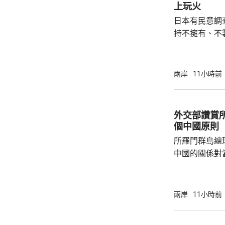
張有序進行，
上玩火
日本有民意調
持不擁有、不
原則」；另有
至日本的「核
言人林劍回應
兩岸
11小時前
民意的鮮明反
榮的珍惜。日
圖突破「無核
外交部讚賞
日益膨脹的政
個中國原則
所羅門群島總
中國的關係對
羅門群島新政
京，外交部發
個中國，台灣
兩岸
11小時前
中方讚賞所羅
中國原則，將