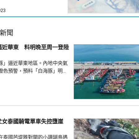
023
新聞
逼近華東 料明晚至周一登陸
豚」逼近華東地區。內地中央氣
橙色預警，預料「白海豚」明晚
在浙江舟山到福建福鼎一帶沿海
豚」中心經過的附近海域風力將
，陣風15至17級；浙江中東部和
地區，未來一日將有大到暴雨，
暴雨，雨量達100至150毫
父女泰國騎電單車失控墮崖
展旺盛，對上海的影響可能會長
響會較大，又指...
在泰國芭堤雅對開的小珊瑚島遇