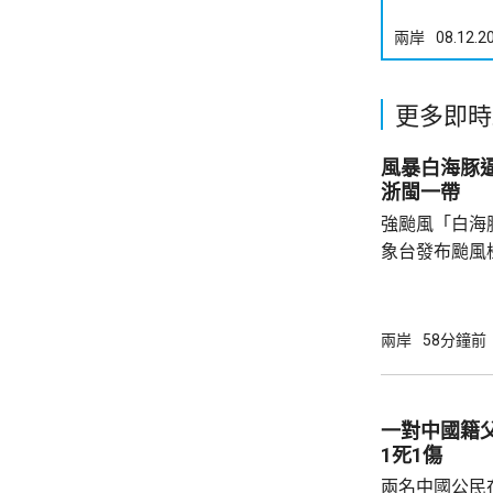
兩岸
08.12.2
更多即時
風暴白海豚
浙閩一帶
強颱風「白海
象台發布颱風
至周一清晨將
登陸；「白海
達13至15級
兩岸
58分鐘前
台灣北部部分
局部地區會有大
米。 上海市氣象台指，「白海豚」強度和環流
一對中國籍
大，雲雨帶發
1死1傷
達4天，風雨影
兩名中國公民