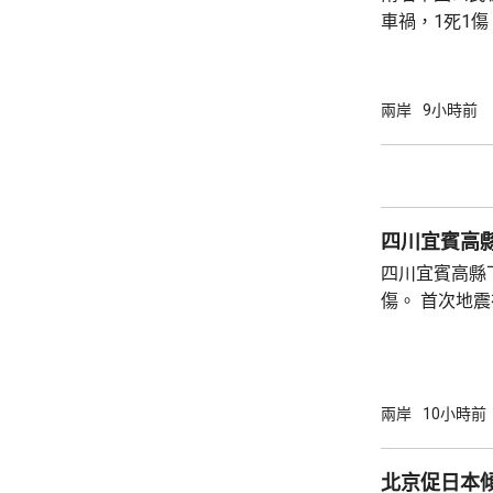
車禍，1死1
傳媒報道，死
單車去到一處
歲父親當場死
兩岸
9小時前
治。死者遺體
國駐泰國大使
後，已聯繫辦
者，妥善保存
四川宜賓高縣
內的親屬，將為
四川宜賓高縣
傷。 首次地震在1時許發生，強度是4.9級，4
時後再錄得一
死，另有6人
屋倒塌，有約
部緊急調集17
兩岸
10小時前
震區電力、通
運行正常。 當局指，抗震救災各項工作正在緊
北京促日本