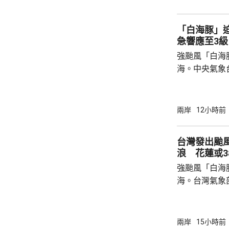
為深化彼此合作提
中方願同所羅
「白海豚」
重、共同發展
急響應至3級
國...
強颱風「白海
海。中央氣象
海豚」可能後
建北部沿海地
午及下午4時
兩岸
12小時前
福建省氣象台
建寧德一帶沿
台灣發出颱
目已全部停工
浪 花蓮或3
域避風，泉州
強颱風「白海
浙江省氣象台預
海。台灣氣象
海豚」過去3
部海面將構成
岸、蘭嶼、綠
兩岸
15小時前