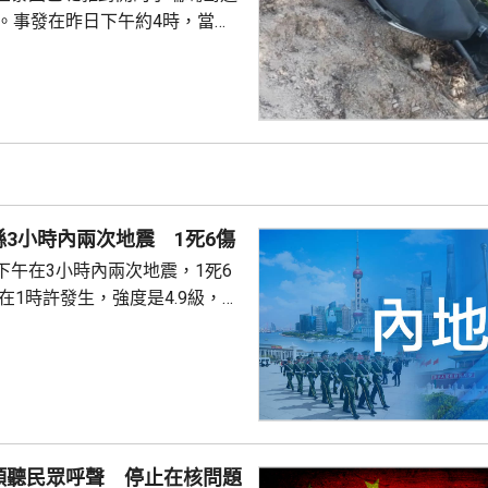
傷。事發在昨日下午約4時，當地
者是一對父女，當時騎租用的電
彎位落斜時，失控跌落懸崖，51
亡，年約30歲的女兒受傷送院救
安放在醫院，等待家屬認領。 中
館表示，收到中國公民傷亡信息
案警局及醫院，要求積極救治傷
死者遺體。使館已聯繫死者在國
3小時內兩次地震 1死6傷
家屬在泰國善後提...
下午在3小時內兩次地震，1死6
次3級地震，1人被倒塌的牆壓
輕傷。當局排查顯示，無主體房
100間屋受損。市抗震救災指揮
支救援力量合共180多人救災。
信、燃氣、水利和居民供水設施
傾聽民眾呼聲 停止在核問題