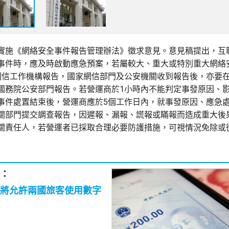
實施《網絡安全事件報告管理辦法》徵求意見。意見稿提出，互
事件時，應及時啟動應急預案，若屬較大、重大或特別重大網絡
網信工作機構報告，國家網信部門及公安機關收到報告後，亦要在
國務院公安部門報告。若營運商於1小時內不能判定事發原因、影
事件處置結束後，營運商應於5個工作日內，就事發原因、應急
關部門提交調查報告，因遲報、漏報、謊報或瞞報而造成重大後
關責任人，若營運者已採取合理必要防護措施，可視情況免除或
：
將允許兩國旅客使用數字