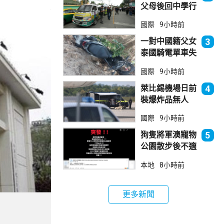
父母後回中學行
兇 累計最少8
國際
9小時前
死23傷
一對中國籍父女
3
泰國騎電單車失
控墮崖 1死1
國際
9小時前
傷
萊比錫機場日前
4
裝爆炸品無人
機 由一名司機
國際
9小時前
發現再踢落
狗隻將軍澳寵物
5
公園散步後不適
死亡 警列雜項
本地
8小時前
跟進
更多新聞