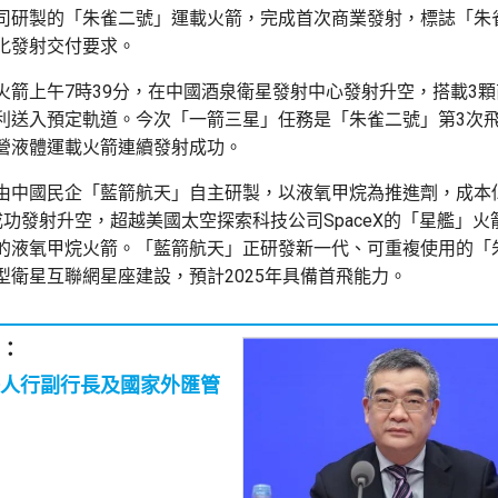
司研製的「朱雀二號」運載火箭，完成首次商業發射，標誌「朱
化發射交付要求。
火箭上午7時39分，在中國酒泉衛星發射中心發射升空，搭載3
利送入預定軌道。今次「一箭三星」任務是「朱雀二號」第3次
營液體運載火箭連續發射成功。
由中國民企「藍箭航天」自主研製，以液氧甲烷為推進劑，成本
成功發射升空，超越美國太空探索科技公司SpaceX的「星艦」火
的液氧甲烷火箭。「藍箭航天」正研發新一代、可重複使用的「
型衛星互聯網星座建設，預計2025年具備首飛能力。
：
人行副行長及國家外匯管