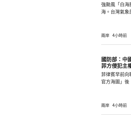
強颱風「白海
浙江省氣象台預
海。台灣氣象
海豚」過去3
部海面將構成
岸、蘭嶼、綠
兩岸
4小時前
北部海面及台
上，其中北部沿
門又指，受颱
國防部：中
天氣高溫炎熱
菲方侵犯主
現象，花蓮縣
菲律賓早前向
市...
官方海圖」後
海、領空和周
國海警亦在附
被菲方批評是非法行為。
兩岸
4小時前
曦強調，黃岩
和平、有效行
據國際法宣布