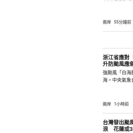
羅門群島新政
京，外交部發
個中國，台灣
兩岸
55分鐘前
中方讚賞所羅
中國原則，將
為深化彼此合作提
中方願同所羅
浙江省應對
重、共同發展
升防颱風應
國...
強颱風「白海
海。中央氣象
海豚」可能後
建北部沿海地
午及下午4時
兩岸
1小時前
福建省氣象台
建寧德一帶沿
台灣發出颱
目已全部停工
浪 花蓮或3
域避風，泉州