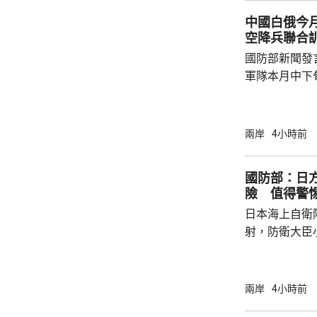
方行徑嚴重侵
中國白俄今月
國際關係基本準
空降兵聯合
國防部新聞發
軍隊本月中下旬
空降兵聯合訓
題，主要開展
剿與固守等演
兩岸
4小時前
聯訓，有助進
強兩軍務實合作。 兩國對上一次軍
國防部：日
7月，當時在
險 值得警
恐行動為背景的
日本海上自衛
訓練。至於「神
射，防衛大臣
峻、最複雜的
一種反擊手段
批評日方加快
兩岸
4小時前
獗、十分危險