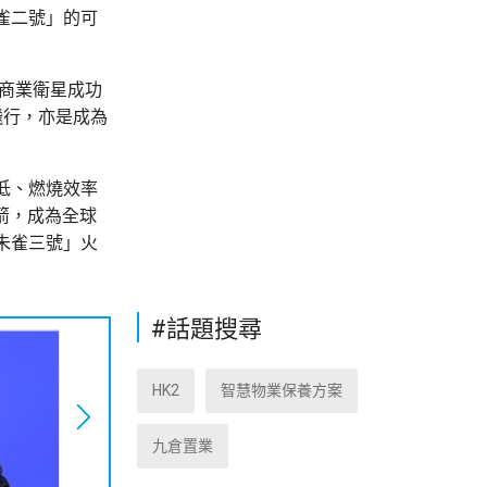
雀二號」的可
顆商業衛星成功
飛行，亦是成為
低、燃燒效率
箭，成為全球
朱雀三號」火
#話題搜尋
HK2
智慧物業保養方案
九倉置業