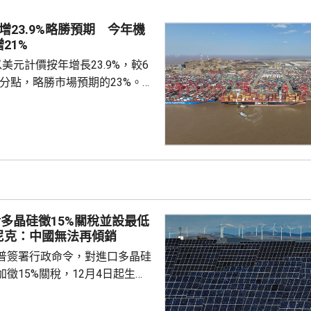
安全威脅只是突破和平憲法和專
速推進再軍事化的藉口。 陳曦
增23.9%略勝預期 今年機
日本安全、地區和平穩定的，恰
21%
求擴軍備武、加速再軍事化...
美元計價按年增長23.9%，較6
百分點，略勝市場預期的23%。7
27.5%，較6月放緩8.5個百分
期的29.7%。7月貿易順差收窄
億美元，高於市場預期的1071億美
%，貿易順差7670億人民幣。 首
口多7成 3D打印機倍增 海關
今年首...
多晶硅徵15%關稅並設最低
尼克：中國無法再傾銷
普簽署行政命令，對進口多晶硅
徵15%關稅，12月4日起生
業在美國設廠，制衡中國的晶片
。特朗普又對進口多晶硅和相關