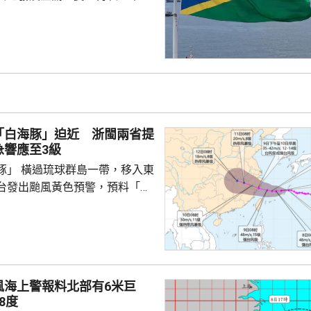
府將恪守一個中國原則。在北
言人林劍回應指，世界上只有一
是中國領土不可分割的一部分，
門群島新政府重申堅定恪守一個
有力維護雙邊關係政治基礎，亦
供了必要條件。 林劍表示，
門群島持續深化新時代相互尊
「白海豚」迫近 浙閩兩省提
的全面戰略夥伴關係，推動兩
急響應至3級
豚」 橫過琉球群島一帶，移入東
台發出颱風黃色預警，預料「白
日下午至下周一早上在浙江到福
區登陸。浙江同福建兩省先後中
，提升防颱風應急響應至三級。
預計，白海豚將在浙江寧波至福
海登陸。沿海115個水上工程項
風海上警報料北部有6米巨
，290艘施工船全部進入安全水
8度
以北19條客渡運航線已停航。