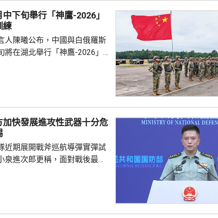
犯中國領土主權，違反國際法與
中下旬舉行「神鷹-2026」
則，非法無效，而中方組織...
訓練
言人陳曦公布，中國與白俄羅斯
將在湖北舉行「神鷹-2026」
練，以聯合城鎮反恐行動為課
偵察與反偵察、奪控與防衛、清
練，是雙方第4次舉行有關系列
一步提升參訓部隊實戰能力，加
演是在前年
方加快發展進攻性武器十分危
白俄羅斯布列斯特附近舉行以反
惕
「雄鷹突擊-2024」陸軍聯合
隊近期展開戰斧巡航導彈實彈試
鷹」系列對上一次...
小泉進次郎更稱，面對戰後最嚴
安全環境，遠程導彈將成為日本
。國防部新聞發言人陳曦回應，
發展進攻性武器的動向日益猖
，值得地區國家高度警惕，強調