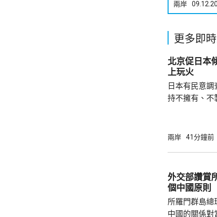
兩岸
09.12.2
更多即時
北京促日本
上玩火
日本有民意調
持不擁有、不
原則」；另有
至日本的「核
言人林劍回應
兩岸
41分鐘前
民意的鮮明反
榮的珍惜。日
圖突破「無核
外交部讚賞
日益膨脹的政
個中國原則
所羅門群島總
中國的關係對