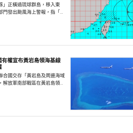
豚」正橫過琉球群島，移入東
料「白海豚」有較...
部門發出颱風海上警報，指「白
小時的強度略為增強，對台灣北
威脅，預料今日兩日基隆北海
島、恆春半島及馬祖易有湧浪，
灣東半部海面浪高可達3米以
海或有6米以上巨浪。 氣象部
風外圍環流沉降影響，台灣多地
國有權宣布黃岩島領海基線
，宜蘭縣及花蓮縣可能出現焚風
權
可能出現攝氏38度高溫，台北
聯合國交存「黃岩島及周邊海域
，解放軍南部戰區在黃岩島領
邊海空域組織海空聯合演訓，中
近海域組織維權執法管控演練，
 國防部新聞發言人陳
島是中國固有領土，中方持續、
使主權和管轄權，是唯一有權依
黃岩島領海基線的國家，譴責菲