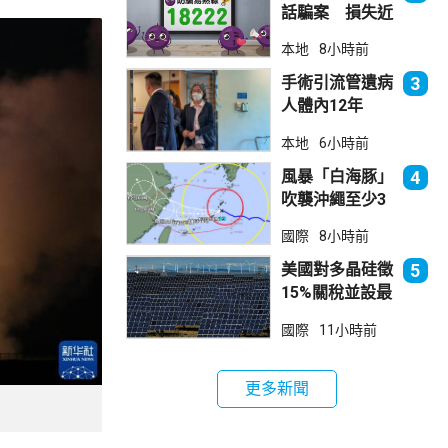
話騙案 損失近
6900萬元
本地
8小時前
手術引流管遺病
3
人體內12年
女醫生石岳容專
本地
6小時前
業失當除牌1個
月
風暴「白海豚」
4
吹襲沖繩至少3
傷 近500航班
國際
8小時前
取消
美國對多晶硅徵
5
15%關稅並設最
低價格 盧特尼
國際
11小時前
克：中國無法再
傾銷
更多新聞