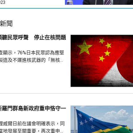
023
新聞
傾聽民眾呼聲 停止在核問題
查顯示，76%日本民眾認為應堅
製造及不運進核武器的「無核三
77%民眾反對美國將核武器部署
共享」構想。在北京，外交部發
指，民調結果充分反映日本主流
核立場，對來之不易的和平與繁
本官員公然炒作「核選項」、試
三原則」，暴露出日本右翼勢力
所羅門群島新政府重申恪守一
治、軍事野心，是拿一億多日本
人民的未來豪賭。 林劍指出，民心不...
理威爾日前在議會明確表示，同
當地發展至關重要，再次重申所