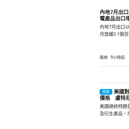
日方所謂周邊
守防衛規制，加
內地7月出口
說，真正威脅
電產品出口增
恰是日本國內謀
內地7月出口以
月放緩3.1個
月進口按年增長
點，少過市場預
1成至1125
兩岸
9小時前
元。 以人民幣計價，7月出口升17.8%；進口
按年增長21.2
7月電動汽車出
總署數據顯示，
美國對
精選
價格 盧特
美國總統特朗
及衍生產品，加
效，以鼓勵企
和太陽能發展