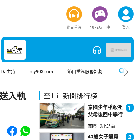
節目重溫
1872玩一陣
登入
搜尋
DJ主持
my903.com
節目重溫服務計劃
送入軌
至 Hit 新聞排行榜
泰國少年槍殺祖
1
父母後回中學行
兇 累計最少8
Share to Facebook
Share to WhatsApp
國際
2小時前
死23傷
43歲女子遇電
2