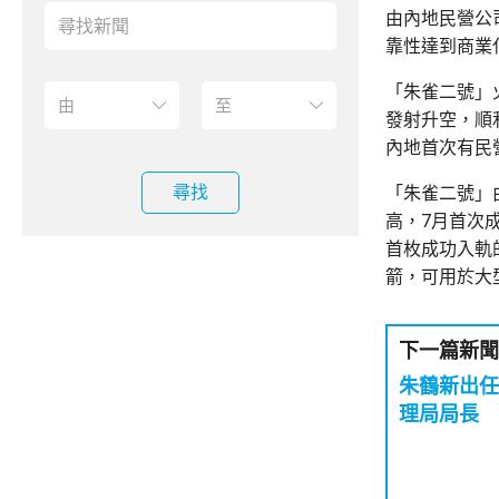
由內地民營公
靠性達到商業
「朱雀二號」
發射升空，順
內地首次有民
尋找
「朱雀二號」
高，7月首次
首枚成功入軌
箭，可用於大
下一篇新聞
朱鶴新出任
理局局長