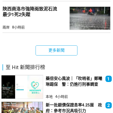
陜西商洛市強降雨致泥石流
最少1死2失蹤
兩岸
8小時前
更多新聞
至 Hit 新聞排行榜
藥倍安心風波｜「吹哨者」鄭曦
1
琳踢保 警：仍進行刑事調查
本地
4小時前
新一批銀債保證息率4.25厘 政
2
府：參考市況具吸引力