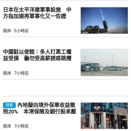
日本在太平洋建軍事設施 中
方指加速再軍事化又一佐證
兩岸
5小時前
中國駐以使館：多人打黑工權
益受損 籲勿受高薪誘惑跳槽
兩岸
7小時前
內地擬向境外保單收益徵
精選
稅20% 本港保險及銀行股承壓
兩岸
7小時前