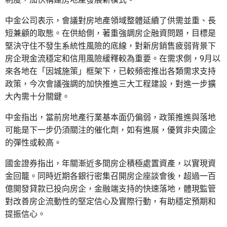
中金公司表示，會議對房地產領域整體延續了供需並重、長
短兼顧的取態。在供給側，著重強調房企融資問題，目標是
堅決守住不發生系統性風險的底線，對新房銷售疲弱背景下
房企現金流穩定和信用風險緩釋較為重要。在需求側，9月以
來各地在「因城施策」框架下，已較頻密推出各類需求支持
政策，今次會議強調的加快推進三大工程建設，對進一步擴
大內需十分關鍵。
中金指出，當前房地產行業基本面仍偏弱，政策推進與落地
可能是下一步仍須關注的催化劑，如有進展，優質非央國企
的彈性或較高。
國金證券指出，年關漸近多間房企積極處置資產，以實現資
金回籠。同時近期各銀行密集召開房企座談會後，超過一百
億開發貸款已投向房企，金融端支持的快速落地，體現監管
對改善房企流動性的堅定信心及實際行動，有助穩定預期和
提振信心。