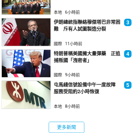
本地
6小時前
伊朗總統指聯絡穆傑塔巴非常困
3
難 斥有人試圖製造分裂
國際
11小時前
特朗普稱美國擁大量彈藥 正追
4
捕叛國「洩密者」
國際
9小時前
屯馬綫信號設備中午一度故障
5
服務受阻約2小時恢復
本地
8小時前
更多新聞