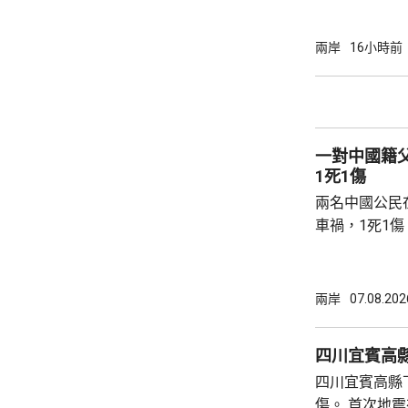
能源，解決水電供應問
萬 要求研發大黃
兩岸
16小時前
國東南沿海，
第二長，擁有
的港灣，其中
都澳等。 在三都澳，有漁民看中當地水質、水
一對中國籍
流和水溫適合，
1死1傷
兩名中國公民
車禍，1死1
傳媒報道，死
單車去到一處
歲父親當場死
兩岸
07.08.202
治。死者遺體
國駐泰國大使
四川宜賓高縣
後，已聯繫辦
四川宜賓高縣
者，妥善保存
傷。 首次地震在1時許發生，強度是4.9級，4
內的親屬，將為