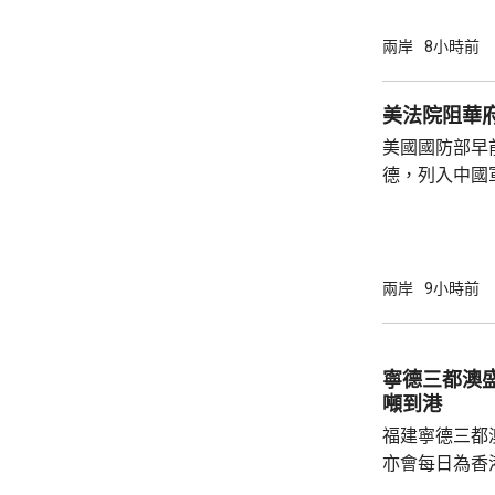
參與活動，自
定，文明旅遊
兩岸
8小時前
形象，並尊重
泰一家親」傳統友誼。 使館
美法院阻華
公民要提前做
美國國防部早
場、拍攝、攜
德，列入中國
法權益受到侵害
院挑戰華府的
裁定，國防部
性，並頒令阻
決表示歡迎，
兩岸
9小時前
帶來的不利影
後，事實終將不辯自明。
里巴巴、百度
寧德三都澳盛
中國軍方的實體
噸到港
福建寧德三都
亦會每日為香
斥資200萬