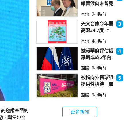
維晉涉向未曾見
面病人開藥 醫
本地
9小時前
委會繼續聆訊
天文台錄今年最
3
高溫34.7度 上
水38.5度
本地
4小時前
據報華府評估俄
4
羅斯或於5年內
發動攻擊 測試
國際
9小時前
北約集體防禦
被指向外籍球證
5
提供性招待 南
韓足總致歉
國際
9小時前
台商邀請率團訪
更多新聞
動，與當地台