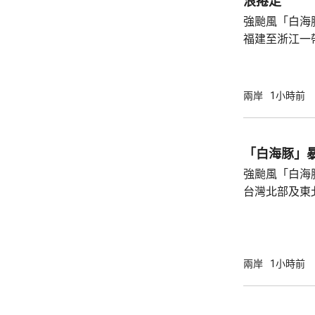
浪捲走
強颱風「白海
福建至浙江一
一家四口無視
男童被大浪捲
是一家人的兩
兩岸
1小時前
四人試圖通過
浪消退後只有
石塘鎮政府證
「白海豚」
強颱風「白海
台灣北部及東
塌，亦有建築
現龍捲風；基
浸，水深至小腿。 氣象部門預測，
的強度將減弱
兩岸
1小時前
山區及北部將
新竹及苗栗山
達300毫米