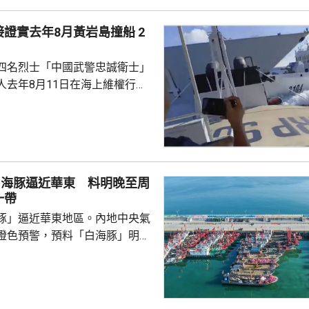
證實去年8月黃岩島撞船 2
四名烈士「中國武警忠誠衛士」
人去年8月11日在海上維權行動
國海警船當日在黃岩島追逐菲律
與解放軍軍艦相撞的時間吻合，
一年首次間接證實撞船事件造成
人事務部主管
網」資料顯示，22歲的衣昕玉在
白海豚逼近華東 料明晚至周
日參與南海一線維權行動犧牲，被
一帶
25歲的程龍同日在海上維權行動
豚」逼近華東地區。內地中央氣
樣追記一等功。...
橙色預警，預料「白海豚」明晚
在浙江舟山到福建福鼎一帶沿海
心經過的海域風力將達13至15
至17級；浙江、上海、江蘇等地，
大到暴雨，局部地區會有大暴