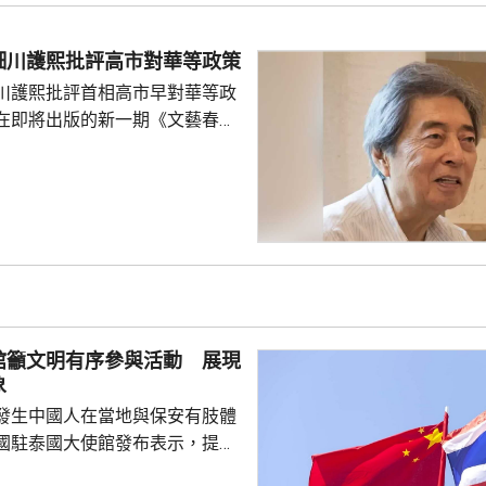
0至220毫米；未來三日華東地
部分地區累計雨量可達200至
細川護熙批評高市對華等政策
江東部局部更將超過600毫米。
川護熙批評首相高市早對華等政
，「白海豚...
在即將出版的新一期《文藝春
指，高市去年在國會發表台灣有
關係惡化，嚴重降溫的日中關係
帶來巨大損失。高市未有採取措
，難免被批評是不負責任。他認
美國總統特朗普會面時顯得過於
對美中的距離感和如何保持平衡
略。 對於上月國會通過
皇室典範》，細川批評是執...
館籲文明有序參與活動 展現
象
發生中國人在當地與保安有肢體
國駐泰國大使館發布表示，提醒
要遵守當地法律法規，文明有序