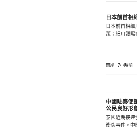
雨，雨量達10
區仍有暴雨，
日本前首相
400毫米，浙
日本前首相細
上海市氣象台指
策；細川護熙
秋》月刊撰文
事論，令日中
正給日本國民
施，打破僵局
兩岸
7小時前
為，高市在與
興奮，在處理
方面，看不出有什麼戰
修改後的新版《
中國駐泰使
公民良好形
泰國近期接連
衝突事件。中
到泰國的公民