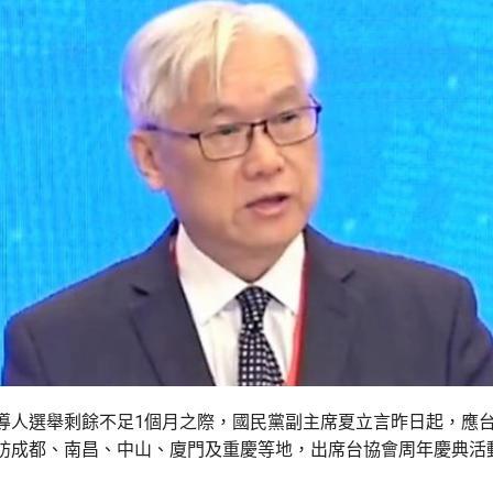
導人選舉剩餘不足1個月之際，國民黨副主席夏立言昨日起，應
訪成都、南昌、中山、廈門及重慶等地，出席台協會周年慶典活