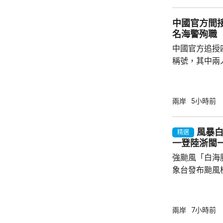
暫停。
中國官方間接
名海警殉職
中國官方追授
稱號，其中兩
中犧牲。與中
賓船隻期間，
意味中國時隔
兩岸
5小時前
2名海警人員殉職。 中國退役軍
的「中華英烈
風暴
精選
去年8月11
一登陸浙閩
追記一等功。
強颱風「白海
中不幸犧牲，同
象台發布颱風
至周一清晨將
登陸，風暴中
級，陣風15
兩岸
7小時前
未來一日將有