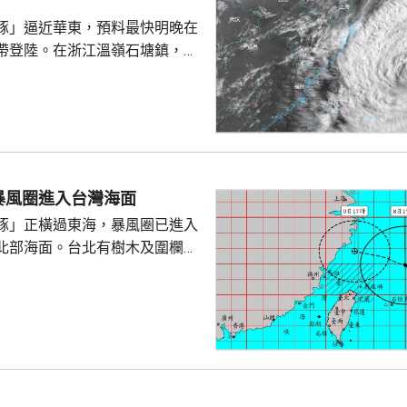
豚」逼近華東，預料最快明晚在
帶登陸。在浙江溫嶺石塘鎮，有
警告到海邊觀浪，當中一名9歲
走。網上傳流的影片見到，據報
名成人及兩名小童在海邊觀浪，
海堤折返時被大浪擊中倒地，大
三人站起，一名男童不知所蹤。
實事件，指正搜尋失蹤男童。
暴風圈進入台灣海面
豚」正橫過東海，暴風圈已進入
北部海面。台北有樹木及圍欄倒
物輕微受損。新北市淡水下午出
隆市有海水倒灌，部份道路水
「白海豚」
，暴風圈亦有縮小趨勢，但中部
會有豪雨，新北市山區、桃園、
區昨日起至下星期二的總雨量可
。連江縣明日停工停課，海空交通