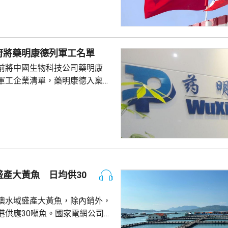
覺服從活動現場秩序和管理規
、禮貌待人，展現中國公民良好
當地民眾，珍惜和自覺維護「中
又指，參與活動的
府將藥明康德列軍工名單
好準備，了解活動規則，包括入
前將中國生物科技公司藥明康
帶物品等要求，如發生糾紛或合
軍工企業清單，藥明康德入稟法
，應保持冷靜，依法理性維...
決定。美國聯邦地區法院星期五
欠缺證據，證明有關決定的合理
止執行決定。藥明康德對法院裁
認為此舉減輕公司被列入名單所
響，相信在客觀公平的司法審訊
 美國國防部6月將阿
及比亞迪等中國企業，列為支援
產大黃魚 日均供30
，多間被列入名單的公司事...
澳水域盛產大黃魚，除內銷外，
港供應30噸魚。國家電網公司就
元人民幣，為當地漁民提供可再生