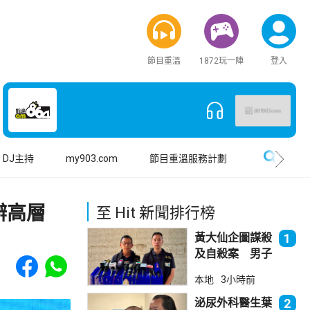
節目重溫
1872玩一陣
登入
搜尋
DJ主持
my903.com
節目重溫服務計劃
辦高層
至 Hit 新聞排行榜
黃大仙企圖謀殺
1
及自殺案 男子
Share to Facebook
Share to WhatsApp
斬傷樓上街坊後
本地
3小時前
墮樓亡
泌尿外科醫生葉
2