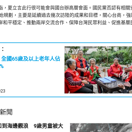
指，夏立言此行很可能會與國台辦高層會面。國民黨否認有相關
開始規劃，主要是延續過去幾次訪陸的成果和目標，關心台商，強
岸和平穩定、推動兩岸交流合作、保障台灣民眾利益、促進基層
：
佔
9%
023
新聞
口到海邊觀浪 9歲男童被大