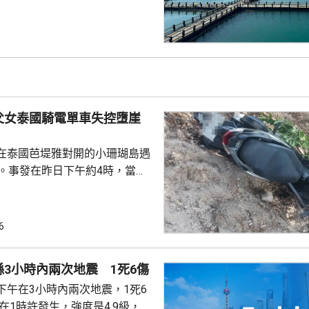
題。 習近平批示60
魚人工繁殖技術 福建位於中
海岸線長達3320多公里，屬全國
豐富海洋資源。省內有22個較大
6個是深水港，包括廈門港和三
父女泰國騎電單車失控墮崖
設立養...
在泰國芭堤雅對開的小珊瑚島遇
傷。事發在昨日下午約4時，當地
者是一對父女，當時騎租用的電
彎位落斜時，失控跌落懸崖，51
亡，年約30歲的女兒受傷送院救
6
安放在醫院，等待家屬認領。 中
館表示，收到中國公民傷亡信息
3小時內兩次地震 1死6傷
案警局及醫院，要求積極救治傷
下午在3小時內兩次地震，1死6
死者遺體。使館已聯繫死者在國
家屬在泰國善後提...